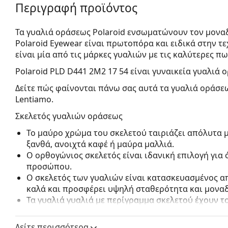
Περιγραφή προϊόντος
Τα γυαλιά οράσεως Polaroid ενσωματώνουν τον μοναδ
Polaroid Eyewear είναι πρωτοπόρα και ειδικά στην 
είναι μία από τις μάρκες γυαλιών με τις καλύτερες πω
Polaroid PLD D441 2M2 17 54
είναι γυναικεία γυαλιά 
Δείτε πώς φαίνονται πάνω σας αυτά τα γυαλιά οράσεω
Lentiamo.
Σκελετός γυαλιών οράσεως
Το μαύρο χρώμα του σκελετού ταιριάζει απόλυτα μ
ξανθά, ανοιχτά καφέ ή μαύρα μαλλιά.
Ο ορθογώνιος σκελετός είναι ιδανική επιλογή για
προσώπου.
Ο σκελετός των γυαλιών είναι κατασκευασμένος απ
καλά και προσφέρει υψηλή σταθερότητα και μοναδ
Τα γυαλιά γυαλιά με περίγραμμα σκελετού έχουν 
αποτελούνται από μπροστινό σκελετό και ένα ζευ
συμπληρώσουν το στυλ σας χάρη στον αξιοσημείω
Δείτε περισσότερα