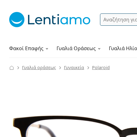
Αναζήτηση
Σύνδεση
Πλοήγηση στη σελίδα
Υγρά φακών
Πώς να παραγγείλετε
Φακοί Επαφής
Γυαλιά
Οράσεως
Γυαλιά Ηλί
Γυαλιά οράσεως
Γυναικεία
Polaroid