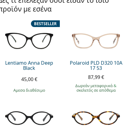
Δες τι επέλεξαν όσοι είδαν το ίδιο
προϊόν με εσένα
BESTSELLER
Lentiamo Anna Deep
Polaroid PLD D320 10A
Black
17 53
87,99 €
45,00 €
Δωρεάν μεταφορικά
&
άμεσα διαθέσιμο
σκελετός σε απόθεμα