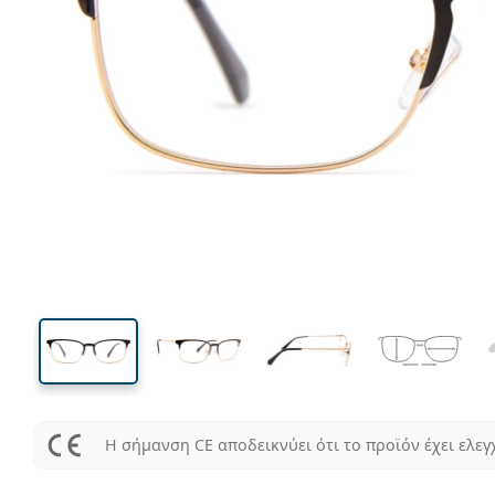
137 mm
Μήκος σκελετού
Μήκος
φακού
37 mm
54 mm
Ύψος φακού
Μήκος φακού
Η σήμανση CE αποδεικνύει ότι το προϊόν έχει ελεγ