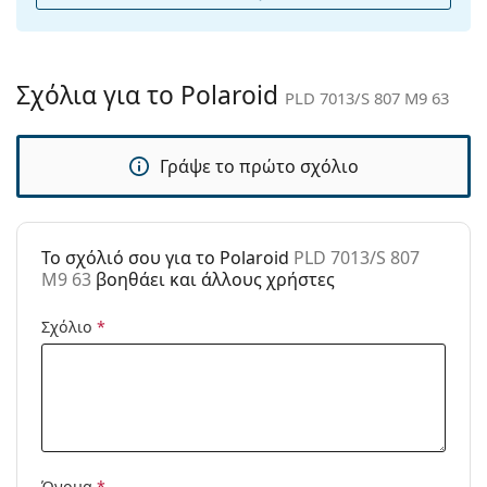
θήκη:
Πανί
Ναι
καθαρισμού:
Σχόλια για το Polaroid
PLD 7013/S 807 M9 63
Άλλα
Τύπος:
Ανδρικά
Γράψε το πρώτο σχόλιο
Κατηγορία:
Γυαλιά Ηλίου Επώνυμες Μάρκες
Μάρκα:
Polaroid
Χρήση:
Αθλητικά
To σχόλιό σου για το Polaroid
PLD 7013/S 807
M9 63
βοηθάει και άλλους χρήστες
Αθλητικά:
Τρέξιμο, Πεζοπορία
Κωδικός
PLD 7013/S 807 M9 63
Σχόλιο
*
Προϊόντος /
Μοντέλο:
Διαθέσιμο με
Όχι
συνταγή:
Όνομα
*