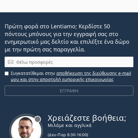
Πρώτη φορά στο Lentiamo; Κερδίστε 50
πόντους μπόνους για την εγγραφή σας στο
ενημερωτικό μας δελτίο και επιλέξτε ένα δώρο
με την πρώτη σας παραγγελία.
Email
Συγκατατίθεμαι στην
αποθήκευση της διεύθυνσης e-mail
μου και στην αποστολή εμπορικής επικοινωνίας
ΕΓΓΡΑΦΗ
Χρειάζεστε βοήθεια;
Εκτός σύνδεσης
Μιλάμε και αγγλικά
(Δευ-Παρ 8:30-16:00)