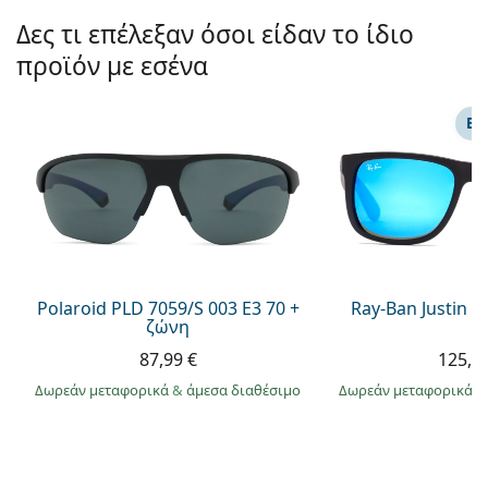
Persol
Δες τι επέλεξαν όσοι είδαν το ίδιο
Prada
προϊόν με εσένα
Όλες οι μάρκες
ΕΠ
Polaroid PLD 7059/S 003 E3 70 +
Ray-Ban Justin 
ζώνη
87,99 €
125,9
Δωρεάν μεταφορικά
&
άμεσα διαθέσιμο
Δωρεάν μεταφορικά
&