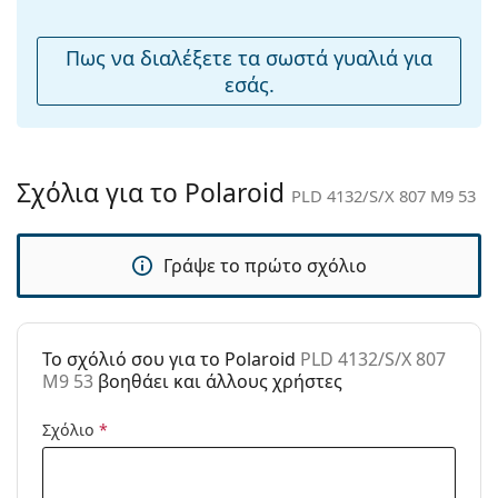
μύτης:
Εύκαμπτη
Όχι
Πως να διαλέξετε τα σωστά γυαλιά για
άρθρωση:
εσάς.
Αξεσουάρ
Παρέχονται με
Όχι
θήκη:
Σχόλια για το Polaroid
PLD 4132/S/X 807 M9 53
Πανί
Ναι
καθαρισμού:
Γράψε το πρώτο σχόλιο
Άλλα
Τύπος:
Γυναικεία
Κατηγορία:
Γυαλιά Ηλίου Επώνυμες Μάρκες
To σχόλιό σου για το Polaroid
PLD 4132/S/X 807
Μάρκα:
Polaroid
M9 53
βοηθάει και άλλους χρήστες
Χρήση:
Μόδα
Σχόλιο
*
Κωδικός
PLD 4132/S/X 807 M9 53
Προϊόντος /