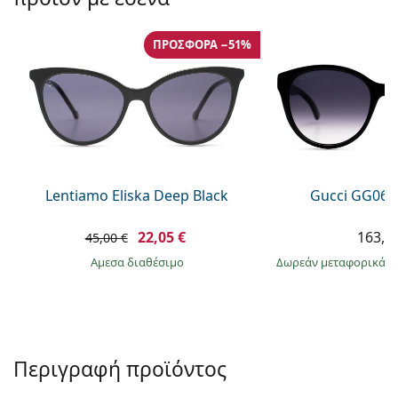
Persol
Prada
ΠΡΟΣΦΟΡΆ −51%
Όλες οι μάρκες
Lentiamo Eliska Deep Black
Gucci GG063
22,05 €
163,9
45,00 €
άμεσα διαθέσιμο
Δωρεάν μεταφορικά
&
Περιγραφή προϊόντος