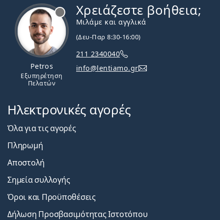
Χρειάζεστε βοήθεια;
Εκτός σύνδεσης
Μιλάμε και αγγλικά
(Δευ-Παρ 8:30-16:00)
211 2340040
Petros
info@lentiamo.gr
Εξυπηρέτηση
Πελατών
Ηλεκτρονικές αγορές
Όλα για τις αγορές
Πληρωμή
Αποστολή
Σημεία συλλογής
Όροι και Προϋποθέσεις
Δήλωση Προσβασιμότητας Ιστοτόπου