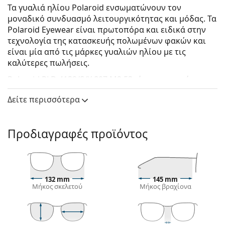
Τα γυαλιά ηλίου Polaroid ενσωματώνουν τον
μοναδικό συνδυασμό λειτουργικότητας και μόδας. Τα
Polaroid Eyewear είναι πρωτοπόρα και ειδικά στην
τεχνολογία της κατασκευής πολωμένων φακών και
είναι μία από τις μάρκες γυαλιών ηλίου με τις
καλύτερες πωλήσεις.
Polaroid PLD 4132/S/X 807 M9 53
είναι γυναικεία
γυαλιά ηλίου.
Δείτε περισσότερα
Δείτε πώς φαίνονται πάνω σας αυτά τα γυαλιά ηλίου
με τη λειτουργία του Εικονικού καθρέφτη του
Lentiamo.
Προδιαγραφές προϊόντος
Σκελετός γυαλιών ηλίου
Το μαύρο χρώμα του σκελετού ταιριάζει απόλυτα
με το δροσερό χρώμα του δέρματος και τα ανοιχτά
132 mm
145 mm
ξανθά, ανοιχτά καφέ ή μαύρα μαλλιά.
Μήκος σκελετού
Μήκος βραχίονα
Οι
σκελετοί Cat Eye για γυαλιά ηλίου
είναι η
ιδανική επιλογή για όσους έχουν οβάλ, σχήμα
καρδιάς ή σχήμα διαμαντιού στο πρόσωπο τους.