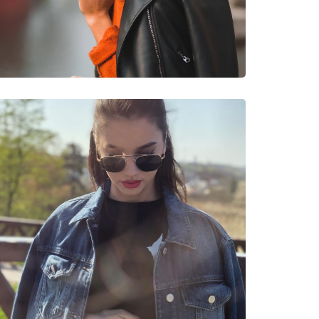
νυμες Μάρκες
E 51