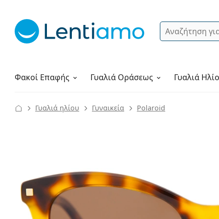
Αναζήτηση
Σύνδεση
Πλοήγηση στη σελίδα
Υγρά φακών
Πώς να παραγγείλετε
Φακοί Επαφής
Γυαλιά
Οράσεως
Γυαλιά Ηλί
Γυαλιά ηλίου
Γυναικεία
Polaroid