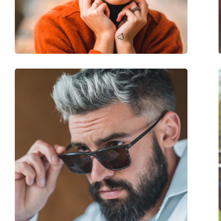
Βάρος:
100 γρ
Ρυθμιζόμενα μαξιλάρια μύτης:
Όχι
Εύκαμπτη άρθρωση:
Όχι
Αξεσουάρ
Παρέχονται με θήκη:
Όχι
Πανί καθαρισμού:
Ναι
Άλλα
Τύπος:
Γυναικεία
Κατηγορία:
Γυαλιά Ηλίου Επώ
Μάρκα:
Polaroid
Χρήση:
Μόδα
Κωδικός Προϊόντος / Μοντέλο:
PLD 4110/S/X 086 H