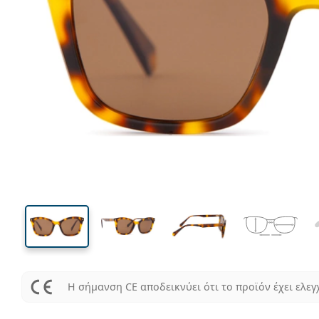
134 mm
Μήκος σκελετού
Μήκος
φακού
42 mm
51 mm
Ύψος φακού
Μήκος φακού
Η σήμανση CE αποδεικνύει ότι το προϊόν έχει ελεγ