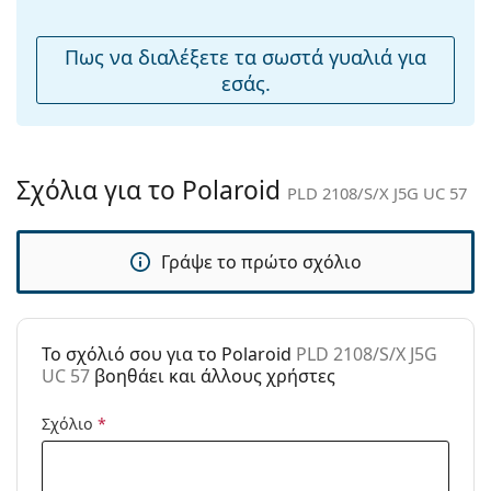
μύτης:
υφασμάτινη θήκη αντί για πανί.
Εύκαμπτη
Όχι
Εξερευνήστε την πλήρη γκάμα
γυαλιών ηλίου
για να
Πως να διαλέξετε τα σωστά γυαλιά για
άρθρωση:
βρείτε περισσότερα μοντέλα από δημοφιλείς μάρκες.
εσάς.
Αξεσουάρ
Παρέχονται με
Όχι
θήκη:
Σχόλια για το Polaroid
PLD 2108/S/X J5G UC 57
Πανί
Ναι
καθαρισμού:
Γράψε το πρώτο σχόλιο
Άλλα
Τύπος:
Ανδρικά
Κατηγορία:
Γυαλιά Ηλίου Επώνυμες Μάρκες
To σχόλιό σου για το Polaroid
PLD 2108/S/X J5G
Μάρκα:
Polaroid
UC 57
βοηθάει και άλλους χρήστες
Χρήση:
Μόδα
Σχόλιο
*
Κωδικός
PLD 2108/S/X J5G UC 57
Προϊόντος /