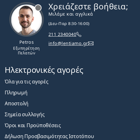
Χρειάζεστε βοήθεια;
Εκτός σύνδεσης
Μιλάμε και αγγλικά
(Δευ-Παρ 8:30-16:00)
211 2340040
Petros
info@lentiamo.gr
Εξυπηρέτηση
Πελατών
Ηλεκτρονικές αγορές
Όλα για τις αγορές
Πληρωμή
Αποστολή
Σημεία συλλογής
Όροι και Προϋποθέσεις
Δήλωση Προσβασιμότητας Ιστοτόπου