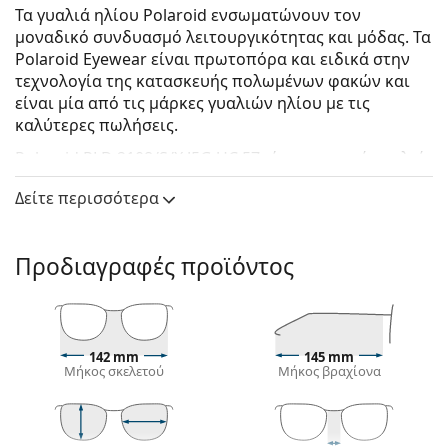
Τα γυαλιά ηλίου Polaroid ενσωματώνουν τον
μοναδικό συνδυασμό λειτουργικότητας και μόδας. Τα
Polaroid Eyewear είναι πρωτοπόρα και ειδικά στην
τεχνολογία της κατασκευής πολωμένων φακών και
είναι μία από τις μάρκες γυαλιών ηλίου με τις
καλύτερες πωλήσεις.
Polaroid PLD 2108/S/X J5G UC 57
είναι αντρικά γυαλιά
ηλίου.
Δείτε περισσότερα
Δείτε πώς φαίνονται πάνω σας αυτά τα γυαλιά ηλίου
με τη λειτουργία του Εικονικού καθρέφτη του
Lentiamo.
Προδιαγραφές προϊόντος
Σκελετός γυαλιών ηλίου
Το χρυσό χρώμα του σκελετού ταιριάζει απόλυτα
με το ζεστό χρώμα του δέρματος και τα σκούρα
142 mm
145 mm
καστανά μαλλιά.
Μήκος σκελετού
Μήκος βραχίονα
Τα
πιλοτικά σχέδια γυαλιών ηλίου
είναι η ιδανική
επιλογή για όσους έχουν τετράγωνο, οβάλ ή
τριγωνικό σχήμα προσώπου.