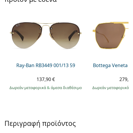
Persol
Prada
Όλες οι μάρκες
Ray-Ban RB3449 001/13 59
Bottega Veneta B
137,90 €
279,9
Δωρεάν μεταφορικά
&
άμεσα διαθέσιμο
Δωρεάν μεταφορικά
&
Περιγραφή προϊόντος