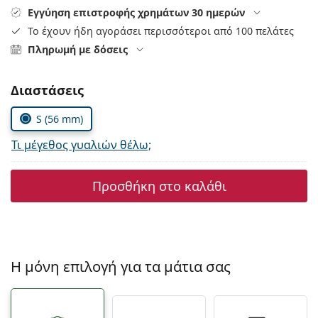
Persol
Εγγύηση επιστροφής χρημάτων 30 ημερών
Το έχουν ήδη αγοράσει περισσότεροι από 100 πελάτες
Prada
Πληρωμή με δόσεις
Όλες οι μάρκες
Συμπληρώστε τις παράμετρους
Διαστάσεις
S (56 mm)
Τι μέγεθος γυαλιών θέλω;
Προσθήκη στο καλάθι
Η μόνη επιλογή για τα μάτια σας