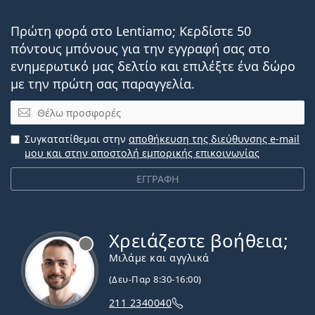
Πρώτη φορά στο Lentiamo; Κερδίστε 50
πόντους μπόνους για την εγγραφή σας στο
ενημερωτικό μας δελτίο και επιλέξτε ένα δώρο
με την πρώτη σας παραγγελία.
Email
Συγκατατίθεμαι στην
αποθήκευση της διεύθυνσης e-mail
μου και στην αποστολή εμπορικής επικοινωνίας
ΕΓΓΡΑΦΗ
Χρειάζεστε βοήθεια;
Εκτός σύνδεσης
Μιλάμε και αγγλικά
(Δευ-Παρ 8:30-16:00)
211 2340040