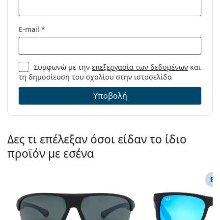
E-mail
*
Συμφωνώ με την
επεξεργασία των δεδομένων
και
τη δημοσίευση του σχολίου στην ιστοσελίδα
Υποβολή
Δες τι επέλεξαν όσοι είδαν το ίδιο
προϊόν με εσένα
ΕΠ