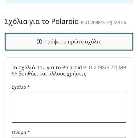
Παρέχονται με
Όχι
θήκη:
Σχόλια για το Polaroid
PLD 2098/S 7ZJ M9 56
Πανί
Ναι
καθαρισμού:
Γράψε το πρώτο σχόλιο
Άλλα
Τύπος:
Ανδρικά
Κατηγορία:
Γυαλιά Ηλίου Επώνυμες Μάρκες
To σχόλιό σου για το Polaroid
PLD 2098/S 7ZJ M9
Μάρκα:
Polaroid
56
βοηθάει και άλλους χρήστες
Χρήση:
Μόδα
Σχόλιο
*
Κωδικός
PLD 2098/S 7ZJ M9 56
Προϊόντος /
Μοντέλο:
Διαθέσιμο με
Όχι
συνταγή:
Όνομα
*