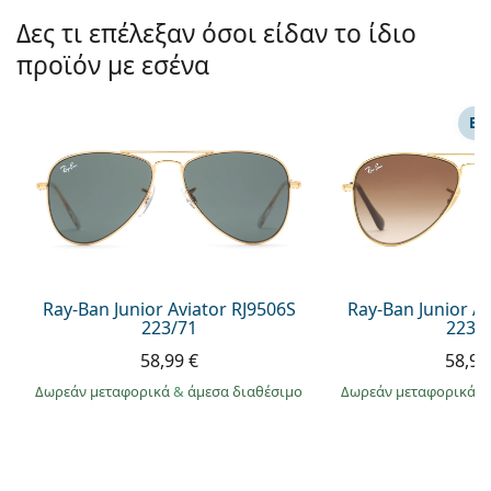
Gucci
Όλα τα υγρά φακών
Εκτό
Δες τι επέλεξαν όσοι είδαν το ίδιο
Όλες οι μάρκες
Persol
προϊόν με εσένα
Prada
ΕΠ
Όλες οι μάρκες
Ray-Ban Junior Aviator RJ9506S
Ray-Ban Junior A
223/71
223/
58,99 €
58,99
Δωρεάν μεταφορικά
&
άμεσα διαθέσιμο
Δωρεάν μεταφορικά
&