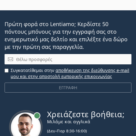
Πρώτη φορά στο Lentiamo; Κερδίστε 50
πόντους μπόνους για την εγγραφή σας στο
ενημερωτικό μας δελτίο και επιλέξτε ένα δώρο
με την πρώτη σας παραγγελία.
Email
Συγκατατίθεμαι στην
αποθήκευση της διεύθυνσης e-mail
μου και στην αποστολή εμπορικής επικοινωνίας
ΕΓΓΡΑΦΗ
Χρειάζεστε βοήθεια;
Εκτός σύνδεσης
Μιλάμε και αγγλικά
(Δευ-Παρ 8:30-16:00)