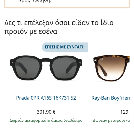
Gucci
Όλα τα υγρά φακών
Εκτό
Όλες οι μάρκες
Persol
Δες τι επέλεξαν όσοι είδαν το ίδιο
Prada
προϊόν με εσένα
Όλες οι μάρκες
ΕΠΊΣΗΣ ΜΕ ΣΥΝΤΑΓΉ
Prada 0PR A16S 16K731 52
Ray-Ban Boyfriend
301,90 €
129,9
Δωρεάν μεταφορικά
&
άμεσα διαθέσιμο
Δωρεάν μεταφορικά
&