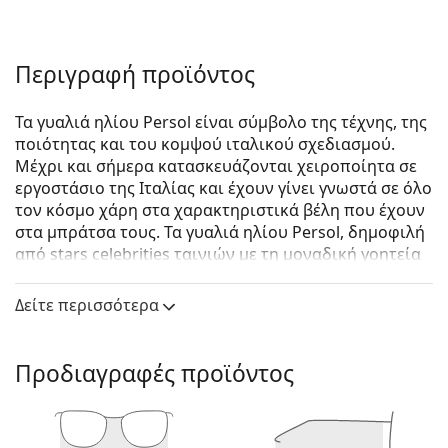
Περιγραφή προϊόντος
Τα γυαλιά ηλίου Persol είναι σύμβολο της τέχνης, της
ποιότητας και του κομψού ιταλικού σχεδιασμού.
Μέχρι και σήμερα κατασκευάζονται χειροποίητα σε
εργοστάσιο της Ιταλίας και έχουν γίνει γνωστά σε όλο
τον κόσμο χάρη στα χαρακτηριστικά βέλη που έχουν
στα μπράτσα τους. Τα γυαλιά ηλίου Persol, δημοφιλή
από stars celebrities ταινιών με τη μοναδική γοητεία
τους, έχουν γίνει ένα βασικό αξεσουάρ χάρη στην
υψηλή ποιότητα, τα παραδοσιακά σχήματα και τον
Δείτε περισσότερα
cult σχεδιασμό τους.
Persol PO3186S 1081R5 53
είναι αντρικά γυαλιά
Προδιαγραφές προϊόντος
ηλίου.
Δείτε πώς φαίνονται πάνω σας αυτά τα γυαλιά ηλίου
με τη λειτουργία του Εικονικού καθρέφτη του