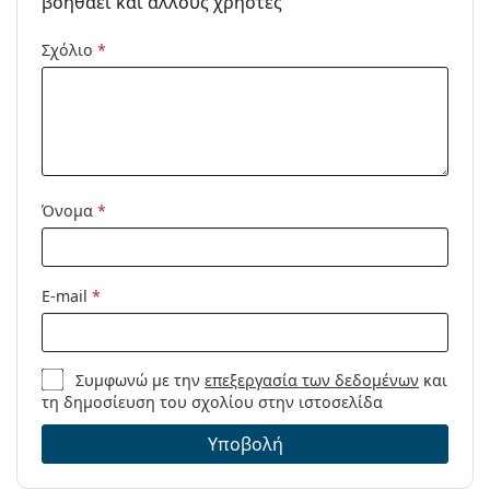
βοηθάει και άλλους χρήστες
Κωδικός
PO3186S 1081R5 53
Προϊόντος /
Σχόλιο
*
Μοντέλο:
Διαθέσιμο με
Όχι
συνταγή:
Όνομα
*
E-mail
*
Συμφωνώ με την
επεξεργασία των δεδομένων
και
τη δημοσίευση του σχολίου στην ιστοσελίδα
Υποβολή