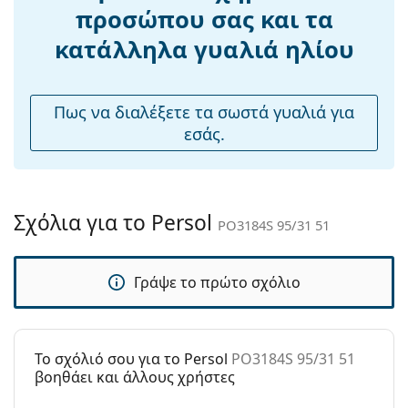
Βάρος:
50 γρ
προσώπου σας και τα
Ρυθμιζόμενα
Όχι
κατάλληλα γυαλιά ηλίου
μαξιλάρια
μύτης:
Αξεσουάρ
Πως να διαλέξετε τα σωστά γυαλιά για
εσάς.
Παρέχονται με
Ναι
θήκη:
Πανί
Ναι
καθαρισμού:
Σχόλια για το Persol
PO3184S 95/31 51
Άλλα
Τύπος:
Ανδρικά
Γράψε το πρώτο σχόλιο
Κατηγορία:
Γυαλιά Ηλίου Επώνυμες Μάρκες
Μάρκα:
Persol
Χρήση:
Μόδα
To σχόλιό σου για το Persol
PO3184S 95/31 51
βοηθάει και άλλους χρήστες
Κωδικός
PO3184S 95/31 51
Προϊόντος /