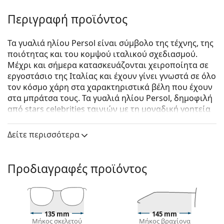
Περιγραφή προϊόντος
Τα γυαλιά ηλίου Persol είναι σύμβολο της τέχνης, της
ποιότητας και του κομψού ιταλικού σχεδιασμού.
Μέχρι και σήμερα κατασκευάζονται χειροποίητα σε
εργοστάσιο της Ιταλίας και έχουν γίνει γνωστά σε όλο
τον κόσμο χάρη στα χαρακτηριστικά βέλη που έχουν
στα μπράτσα τους. Τα γυαλιά ηλίου Persol, δημοφιλή
από stars celebrities ταινιών με τη μοναδική γοητεία
τους, έχουν γίνει ένα βασικό αξεσουάρ χάρη στην
υψηλή ποιότητα, τα παραδοσιακά σχήματα και τον
Δείτε περισσότερα
cult σχεδιασμό τους.
Persol PO3184S 95/31 51
είναι αντρικά γυαλιά ηλίου.
Προδιαγραφές προϊόντος
Δείτε πώς φαίνονται πάνω σας αυτά τα γυαλιά ηλίου
με τη λειτουργία του Εικονικού καθρέφτη του
Lentiamo.
Σκελετός γυαλιών ηλίου
135 mm
145 mm
Μήκος σκελετού
Μήκος βραχίονα