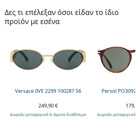
Persol
Δες τι επέλεξαν όσοι είδαν το ίδιο
Prada
προϊόν με εσένα
Όλες οι μάρκες
Versace 0VE 2299 100287 56
Persol PO3092S
249,90 €
179,9
Δωρεάν μεταφορικά
&
άμεσα διαθέσιμο
Δωρεάν μεταφορικά
&