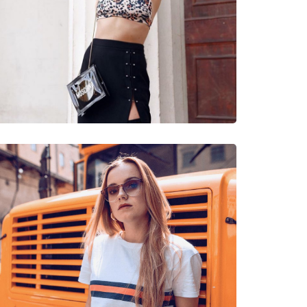
νυμες Μάρκες