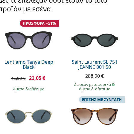
Δες τι επέλεξαν όσοι είδαν το ίδιο
προϊόν με εσένα
ΠΡΟΣΦΟΡΆ −51%
Lentiamo Tanya Deep
Saint Laurent SL 751
Black
JEANNE 001 50
288,90 €
22,05 €
45,00 €
Δωρεάν μεταφορικά
&
άμεσα διαθέσιμο
άμεσα διαθέσιμο
ΕΠΊΣΗΣ ΜΕ ΣΥΝΤΑΓΉ