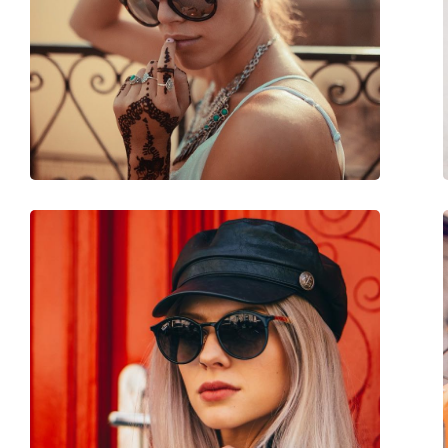
Μήκος βραχίονα:
145 mm
Γέφυρα:
20 mm
Βάρος:
150 γρ
Ρυθμιζόμενα μαξιλάρια μύτης:
Ναι
Αξεσουάρ
Παρέχονται με θήκη:
Ναι
Πανί καθαρισμού:
Ναι
Άλλα
Τύπος:
Γυναικεία
Κατηγορία:
Γυαλιά Ηλίου Επώ
Μάρκα:
Persol
Χρήση:
Μόδα
Κωδικός Προϊόντος / Μοντέλο:
PO2456S 518/71 53