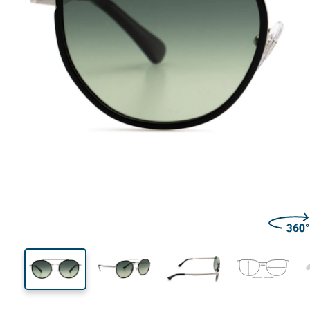
140 mm
Μήκος σκελετού
Μήκος
φακού
47 mm
53 mm
Ύψος φακού
Μήκος φακού