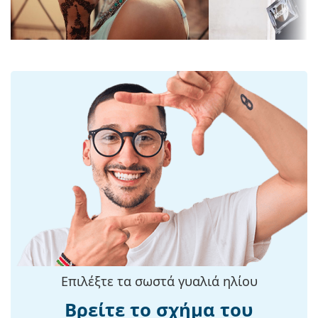
Μήκος φακού:
52 mm
ποιότητας ορυκτό γυαλί, το αναμφισβήτητο
Υλικό φακού:
Ορυκτό γυαλί
πλεονέκτημα του οποίου είναι η εξαιρετική του
αντίσταση στις γρατσουνιές. Το ορυκτό γυαλί
UV Φίλτρο 400:
Ναι
χαρακτηρίζεται από τις εξαιρετικές οπτικές
Πλαίσιο
ιδιότητές του σε σύγκριση με άλλα υλικά που
χρησιμοποιούνται για την παραγωγή φακών
Σχήμα
Round
γυαλιού.
σκελετού:
Οι φακοί έχουν UV Φίλτρο 400, το οποίο παρέχει
Χρώμα
Μπλε
100% προστασία από το φως του ήλιου. Οι φακοί
σκελετού:
των γυαλιών ηλίου διαθέτουν αντηλιακό φίλτρο
κατηγορίας 2 (μετάδοση φωτός 18 – 43%). Είναι
Σκελετός:
Μεταλλικό
ελαφρώς πιο ανοιχτόχρωμοι από το συνηθισμένο
Διαστάσεις:
M
και είναι κατάλληλοι για μέτρια ηλιακή
ακτινοβολία και για περιστασιακή χρήση.
Μήκος
137 mm
σκελετού:
Αξεσουάρ
Μήκος
145 mm
Προσφέρουμε τα γυαλιά ηλίου με την αρχική τους
βραχίονα:
θήκη. Το χρώμα της θήκης και ο σχεδιασμός της
Επιλέξτε τα σωστά γυαλιά ηλίου
ενδέχεται να διαφέρουν.
Γέφυρα:
20 mm
Βρείτε το σχήμα του
Το πανί που παρέχεται είναι ιδανικό για τον