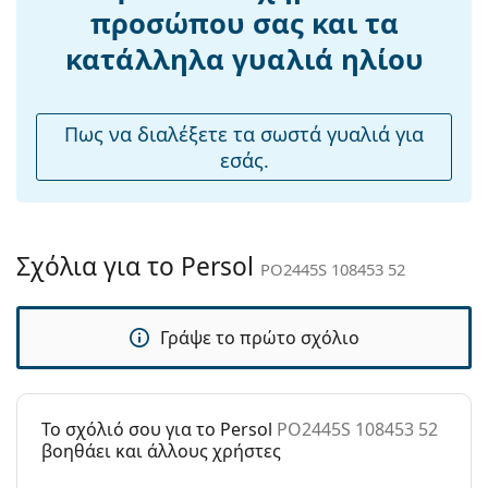
Βάρος:
45 γρ
καθαρισμό και τη φροντίδα των γυαλιών ηλίου.
προσώπου σας και τα
Ορισμένα μοντέλα μπορεί να συνοδεύονται από
Ρυθμιζόμενα
Ναι
κατάλληλα γυαλιά ηλίου
υφασμάτινη θήκη αντί για πανί.
μαξιλάρια
μύτης:
Εξερευνήστε την πλήρη γκάμα
γυαλιών ηλίου
για να
βρείτε περισσότερα μοντέλα από δημοφιλείς μάρκες.
Αξεσουάρ
Πως να διαλέξετε τα σωστά γυαλιά για
εσάς.
Παρέχονται με
Ναι
θήκη:
Πανί
Ναι
καθαρισμού:
Σχόλια για το Persol
PO2445S 108453 52
Άλλα
Τύπος:
Ανδρικά
Γράψε το πρώτο σχόλιο
Κατηγορία:
Γυαλιά Ηλίου Επώνυμες Μάρκες
Μάρκα:
Persol
Χρήση:
Μόδα
To σχόλιό σου για το Persol
PO2445S 108453 52
βοηθάει και άλλους χρήστες
Κωδικός
PO2445S 108453 52
Προϊόντος /