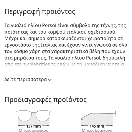
Περιγραφή προϊόντος
Τα γυαλιά ηλίου Persol είναι σύμβολο της τέχνης, της
ποιότητας και του κομψού ιταλικού σχεδιασμού.
Μέχρι και σήμερα κατασκευάζονται χειροποίητα σε
εργοστάσιο της Ιταλίας και έχουν γίνει γνωστά σε όλο
τον κόσμο χάρη στα χαρακτηριστικά βέλη που έχουν
στα μπράτσα τους. Τα γυαλιά ηλίου Persol, δημοφιλή
από stars celebrities ταινιών με τη μοναδική γοητεία
τους, έχουν γίνει ένα βασικό αξεσουάρ χάρη στην
υψηλή ποιότητα, τα παραδοσιακά σχήματα και τον
Δείτε περισσότερα
cult σχεδιασμό τους.
Persol PO2445S 108453 52
είναι αντρικά γυαλιά
Προδιαγραφές προϊόντος
ηλίου.
Σκελετός γυαλιών ηλίου
Το μπλε χρώμα του σκελετού ταιριάζει απόλυτα με
ένα δροσερό φυσικό χρώμα δέρματος και ανοιχτά
137 mm
145 mm
Μήκος σκελετού
Μήκος βραχίονα