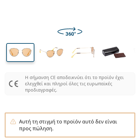
Ταξιδιού - Travel size
Σχήμα σκελετού
Νέες αφίξεις
Ύψος φακού
Μήκος φακού
Γέφυρα
Τακτική παράδοση φακών
Θήκες φακών
Air Optix
Σχήμα σκελετού
'Εγχρωμοι
Lentiamo
Για ύπνο
Γυαλιά υπολογιστή
Εκπτώσεις
Τύπος
Ειδικές προσφορές
Γυναικεία
Ανδρικά
Παιδικά
Αξεσουάρ
Συσκευασία 4 τμχ
Τύπος φακών
Για σκληρούς φακούς
Square
Εκπτώσεις
Δωροεπιταγή
Έμπνευση και συμβουλές
Lenjoy
Square
Οικονομικά πακέτα
Ray-Ban
Γυαλιά για gamers
Γυαλιά από Βιώσιμα υλικά
Σχήμα σκελετού
Νέες αφίξεις
Μάρκα
Καθρέφτης
Για μαλακούς φακούς
Rectangle
Γυαλιά από Βιώσιμα υλικά
Υγρά φακών
–
Είδος
Όλα τα γυαλιά
Αγοράζοντας γυαλιά online
εκπτώσεις
Soflens
Rectangle
Vogue
Clip-on
Μάρκα
Δωροεπιταγή
Square
Limited Edition
Χρήση
Lentiamo
Πολωμένα
Φυσιολογικό διάλυμα
Round
Δωροεπιταγή
Υγρά φακών –
Ποσότητα
Για όλες τις χρήσεις
Οδηγός γυαλιών οράσεως
Purevision
Round
Esprit
Έμπνευση και συμβουλές
Γυαλιά ανάγνωσης
Lentiamo
Rectangle
Εκπτώσεις
Έμπνευση και συμβουλές
Αθλητικά
Μπόνους Προϊόντα
Ray-Ban
Φωτοχρωμικοί
Όλα τα υγρά φακών
Pilot
Υγρά φακών –
Πολυσυσκευασίες
50 - 120 ml
Υπεροξειδίου - Peroxide
Μετρήστε την διακορική σας απόσταση
Proclear
Pilot
Όλα τα γυαλιά για υπολογιστή
Polaroid
Οδηγός γυαλιών οράσεως
Γυαλιά ηλίου ανάγνωσης
Izipizi
Round
Γυαλιά από Βιώσιμα υλικά
Όλα τα γυαλιά ηλίου
Οδηγός γυαλιών ηλίου
Μόδα
Polaroid
Ντεγκραντέ
Αξεσουάρ γυαλιών
Συσκευασία 2 τμχ
Cat Eye
225 - 500 ml
Χωρίς συντηρητικά
Οδηγός συνταγογραφούμενων γυαλιών ηλίου
Clariti
Cat Eye
Πώς να παραγγείλετε
Emporio Armani
Γυαλιά ανάγνωσης για υπολογιστή
Γυαλιά ανάγνωσης για υπολογιστή
Ray-Ban
Cat Eye
Δωροεπιταγή
Οδηγός αθλητικών γυαλιών ηλίου
Fit over
Meller
Η σήμανση CE αποδεικνύει ότι το προϊόν έχει
Φακοί Επαφής
Αλυσίδες Γυαλιών
Συσκευασία 3 τμχ
Ταξιδιού - Travel size
Οδηγός δώρων
Precision
ελεγχθεί και πληροί όλες τις ευρωπαϊκές
Armani Exchange
Οδηγός δώρων
Όλες οι μάρκες
Τρόποι Αποστολής
Οδηγός παιδικών γυαλιών ηλίου
Χρειάζεστε βοήθεια;
Γυαλιά ηλίου ανάγνωσης
προδιαγραφές.
Ειδικές προσφορές
Oakley
Θήκες φακών
Θήκες για γυαλιά
Συσκευασία 4 τμχ
Για σκληρούς φακούς
Μιλάμε και αγγλικά
Total
Hugo Boss
Σημεία συλλογής
Οδηγός συνταγογραφούμενων γυαλιών ηλίου
Όλα τα αξεσουάρ
Συνταγογραφούμενα γυαλιά ηλίου
Δωροεπιταγή
(Δευ-Παρ 8:30-16:00)
Michael Kors
Φροντίδα οφθαλμών
Άλλα αξεσουάρ
Για μαλακούς φακούς
info@lentiamo.gr
Michael Kors
Τρόποι Πληρωμής
Οδηγός δώρων
Emporio Armani
Ενυδατικές Οφθαλμικές Σταγόνες - Κολλύρια
Φυσιολογικό διάλυμα
Αυτή τη στιγμή το προϊόν αυτό δεν είναι
211 2340040
Marc Jacobs
Πρόγραμμα ανταμοιβής
προς πώληση.
Gucci
Όλα τα υγρά φακών
Εκτό
Όλες οι μάρκες