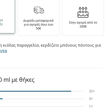
μα
Δωρεάν μεταφορικά
Στην αγορά από το
ής
για αγορές άνω των
2008
50€
 κιόλας παραγγελία, κερδίζετε μπόνους πόντους για
όντα
0 ml με θήκες
32×
3×
1×