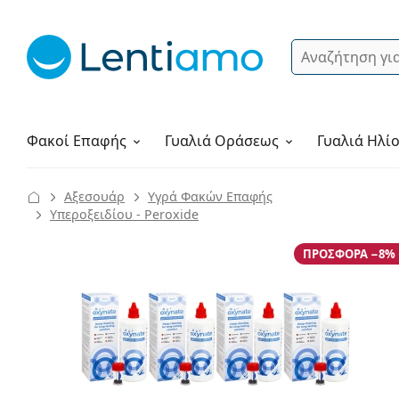
Αναζήτηση
Σύνδεση
Πλοήγηση στη σελίδα
Υγρά φακών
Πώς να παραγγείλετε
Φακοί Επαφής
Γυαλιά
Οράσεως
Γυαλιά Ηλί
Αξεσουάρ
Υγρά Φακών Επαφής
Υπεροξειδίου - Peroxide
ΠΡΟΣΦΟΡΆ −8%