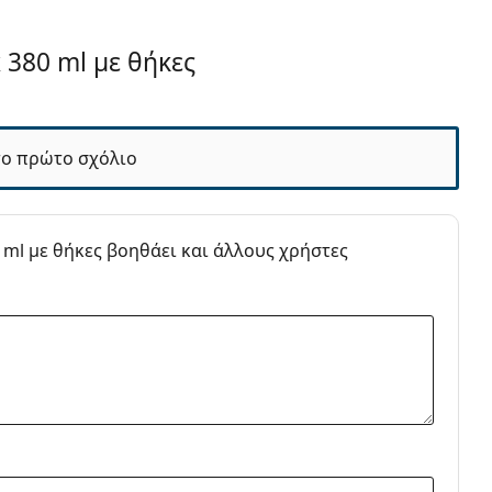
 380 ml με θήκες
Επαφής
το πρώτο σχόλιο
κών Επαφής
παφής - Πολυσυσκευασίες
εροξειδίου για φακούς επαφής
0 ml με θήκες βοηθάει και άλλους χρήστες