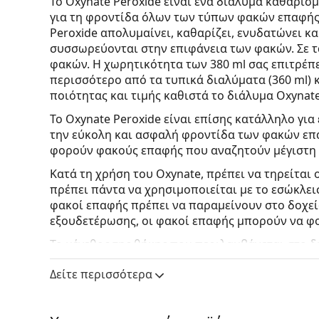
Το Oxynate Peroxide είναι ένα διάλυμα καθαρι
για τη φροντίδα όλων των τύπων φακών επαφής,
Peroxide απολυμαίνει, καθαρίζει, ενυδατώνει κα
συσσωρεύονται στην επιφάνεια των φακών. Σε 
φακών. Η χωρητικότητα των 380 ml σας επιτρέπε
περισσότερο από τα τυπικά διαλύματα (360 ml) 
ποιότητας και τιμής καθιστά το διάλυμα Oxynat
Το Oxynate Peroxide είναι επίσης κατάλληλο για
την εύκολη και ασφαλή φροντίδα των φακών επ
φορούν φακούς επαφής που αναζητούν μέγιστη ά
Κατά τη χρήση του Oxynate, πρέπει να τηρείται 
πρέπει πάντα να χρησιμοποιείται με το εσώκλει
φακοί επαφής πρέπει να παραμείνουν στο δοχείο
εξουδετέρωσης, οι φακοί επαφής μπορούν να φο
Το μέγεθος της θήκης που περιλαμβάνεται στο δ
σκληρικών φακών.
Δείτε περισσότερα
Βεβαιωθείτε ότι το διάλυμα είναι πάντα πλήρω
επαφής στα μάτια σας.
Ένα μη εξουδετερωμένο δι