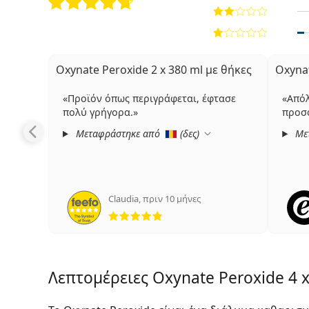
Oxynate Peroxide 2 x 380 ml με θήκες
Oxynat
Προϊόν όπως περιγράφεται, έφτασε
Απόλ
πολύ γρήγορα.
προσ
Μεταφράστηκε από
(
δες
)
Με
Claudia
,
πριν 10 μήνες
5 αξιολογήσεις από 5
Λεπτομέρειες Oxynate Peroxide 4 x