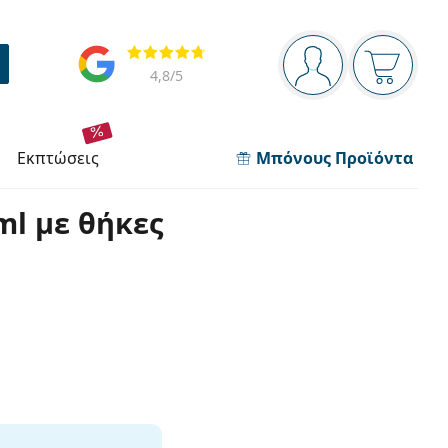
Πίνακας πλοήγησης
Αξιολογήσεις
Είστε συνδεδεμέν
Το καλάθ
4,8
/5
εκπτώσεις
Μπόνους Προϊόντα
ml με θήκες