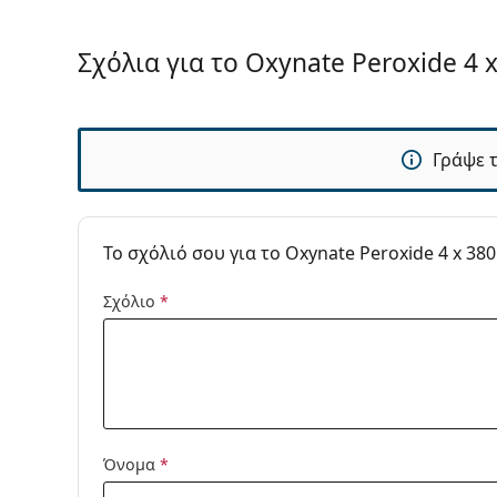
Αξεσουάρ
Σχόλια για το Oxynate Peroxide 4 x
Θήκες σε μια συσκευασία:
1
Άλλα
Κατηγορία:
Υγρά Φακών 
Γράψε 
Αξεσουάρ Φα
Υγρά Φακών Ε
Διαλύματα υπ
To σχόλιό σου για το Oxynate Peroxide 4 x 38
Σχόλιο
*
Όνομα
*