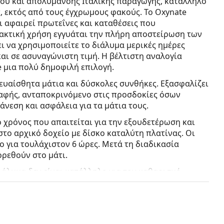
σμού και απολύμανσης Ιταλικής παραγωγής, κατάλληλο
 εκτός από τους έγχρωμους φακούς. Το Oxynate
ι αφαιρεί πρωτεΐνες και καταθέσεις που
τακτική χρήση εγγυάται την πλήρη αποστείρωση των
ι να χρησιμοποιείτε το διάλυμα μερικές ημέρες
και σε ασυναγώνιστη τιμή. Η βέλτιστη αναλογία
e μια πολύ δημοφιλή επιλογή.
 ευαίσθητα μάτια και δύσκολες συνθήκες. Εξασφαλίζει
αφής, ανταποκρινόμενο στις προσδοκίες όσων
νεση και ασφάλεια για τα μάτια τους.
ο χρόνος που απαιτείται για την εξουδετέρωση και
στο αρχικό δοχείο με δίσκο καταλύτη πλατίνας. Οι
 για τουλάχιστον 6 ώρες. Μετά τη διαδικασία
ρεθούν στο μάτι.
ιάλυμα δεν είναι κατάλληλο για τον καθαρισμό
ς εξουδετερωμένο πριν εφαρμόσετε τους φακούς
άλυμα δεν πρέπει να έρχεται σε επαφή με τα μάτια!