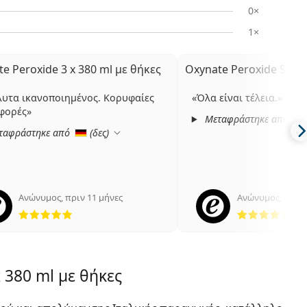
0×
1×
e Peroxide 3 x 380 ml με θήκες
Oxynate Peroxide 5 x 3
υτα ικανοποιημένος. Κορυφαίες
Όλα είναι τέλεια.
φορές
Μεταφράστηκε από
ταφράστηκε από
(
δες
)
Ανώνυμος
,
πριν 11 μήνες
Ανώνυμος
,
πριν 
5 αξιολογήσεις από 5
5 α
 380 ml με θήκες