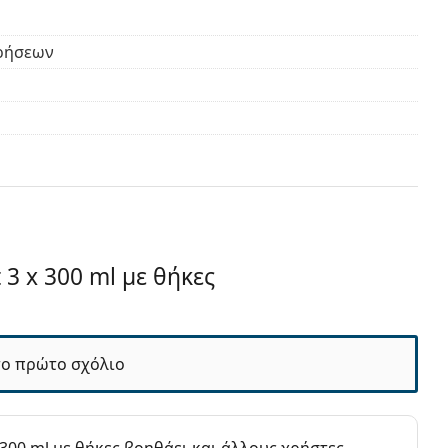
ρήσεων
9 μήνες
 3 x 300 ml με θήκες
το πρώτο σχόλιο
Επαφής
κών Επαφής
παφής - Πολυσυσκευασίες