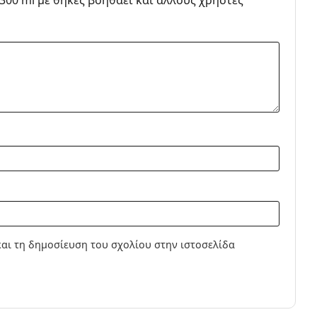
 300 ml με θήκες βοηθάει και άλλους χρήστες
λλαπλών χρήσεων για φακούς επαφής
αι τη δημοσίευση του σχολίου στην ιστοσελίδα