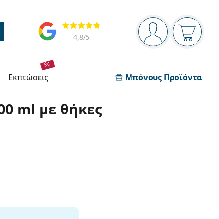
Πίνακας πλοήγησης
Αξιολογήσεις
Είστε συνδεδεμέν
Το καλάθ
4,8
/5
εκπτώσεις
Μπόνους Προϊόντα
00 ml με θήκες