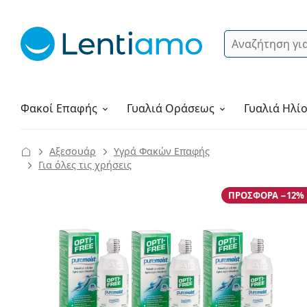
Αναζήτηση
Σύνδεση
Πλοήγηση στη σελίδα
Υγρά φακών
Πώς να παραγγείλετε
Φακοί Επαφής
Γυαλιά
Οράσεως
Γυαλιά Ηλί
Αξεσουάρ
Υγρά Φακών Επαφής
Για όλες τις χρήσεις
ΠΡΟΣΦΟΡΆ −12%