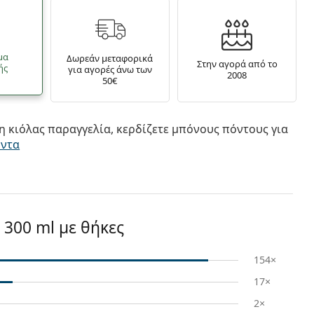
μα
Δωρεάν μεταφορικά
Στην αγορά από το
ής
για αγορές άνω των
2008
50€
 κιόλας παραγγελία, κερδίζετε μπόνους πόντους για
όντα
 300 ml με θήκες
154×
17×
2×