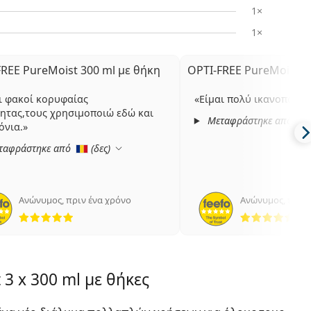
1×
1×
FREE PureMoist 300 ml με θήκη
OPTI-FREE PureMoist 3
ι φακοί κορυφαίας
Είμαι πολύ ικανοποιημ
ητας,τους χρησιμοποιώ εδώ και
Μεταφράστηκε από
όνια.
ταφράστηκε από
(
δες
)
Ανώνυμος
,
πριν ένα χρόνο
Ανώνυμος
,
πριν 
5 αξιολογήσεις από 5
5 α
3 x 300 ml με θήκες