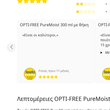
OPTI-FREE PureMoist 300 ml με θήκη
OPTI-
Είναι οι καλύτεροι.
Είνα
ποιότ
15 χρ
Με
Froso
,
πριν 11 μήνες
5 αξιολογήσεις από 5
Λεπτομέρειες OPTI-FREE PureMoist 