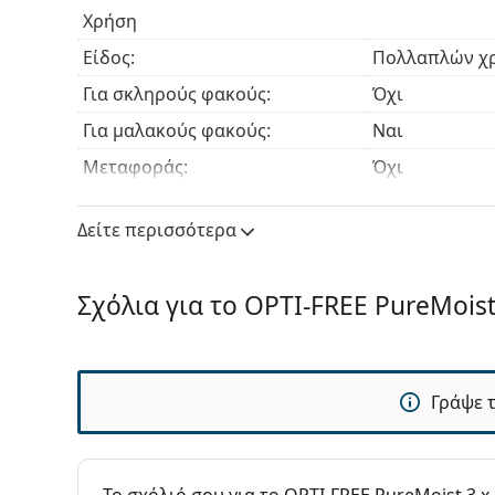
Χρήση
Είδος:
Πολλαπλών χ
Για σκληρούς φακούς:
Όχι
Για μαλακούς φακούς:
Ναι
Μεταφοράς:
Όχι
Ημ. Λήξης:
Τουλάχιστον 2
Δείτε περισσότερα
Διάρκεια χρήσης μετά το
6 μήνες
άνοιγμα:
Αξεσουάρ
Σχόλια για το OPTI-FREE PureMoist
Θήκες σε μια συσκευασία:
3
Άλλα
Γράψε 
Κατηγορία:
Υγρά Φακών 
Αξεσουάρ Φα
Υγρά Φακών Ε