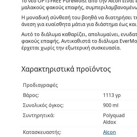
Το νέο OPTI-FREE PureMoist από την Alcon είνα
μαλακούς φακούς επαφής, συμπεριλαμβανομένω
Η μοναδική σύνθεσή του βοηθά να διατηρήσει τ
άνεση για ευαίσθητα μάτια για διάστημα έως και
Αυτό το διάλυμα καθαρίζει, απολυμαίνει, ενυδα
φακούς επαφής. Αντικαθιστά το διάλυμα EverMo
έρχεται χωρίς την εξωτερική συσκευασία.
Χαρακτηριστικά προϊόντος
Προδιαγραφές
Βάρος:
1113 γρ
Συνολικός όγκος:
900 ml
Συντηρητικά:
Polyquad
Aldox
Κατασκευαστής:
Alcon