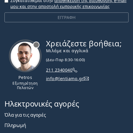
Συγκατατίθεμαι στην
αποθήκευση της διεύθυνσης e-mail
μου και στην αποστολή εμπορικής επικοινωνίας
ΕΓΓΡΑΦΗ
Χρειάζεστε βοήθεια;
Εκτός σύνδεσης
Μιλάμε και αγγλικά
(Δευ-Παρ 8:30-16:00)
211 2340040
Petros
info@lentiamo.gr
Εξυπηρέτηση
Πελατών
Ηλεκτρονικές αγορές
Όλα για τις αγορές
Πληρωμή