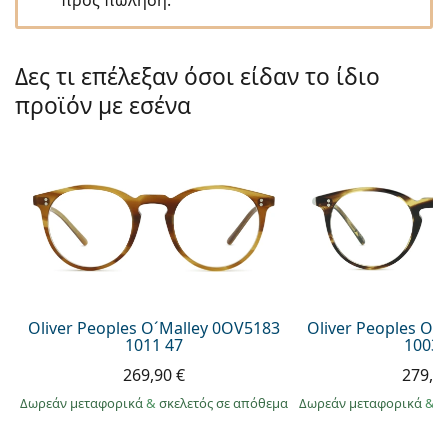
Persol
Prada
Δες τι επέλεξαν όσοι είδαν το ίδιο
Όλες οι μάρκες
προϊόν με εσένα
Oliver Peoples O´Malley 0OV5183
Oliver Peoples O´
1011 47
1003 
269,90 €
279,9
Δωρεάν μεταφορικά
&
σκελετός σε απόθεμα
Δωρεάν μεταφορικά
&
σ