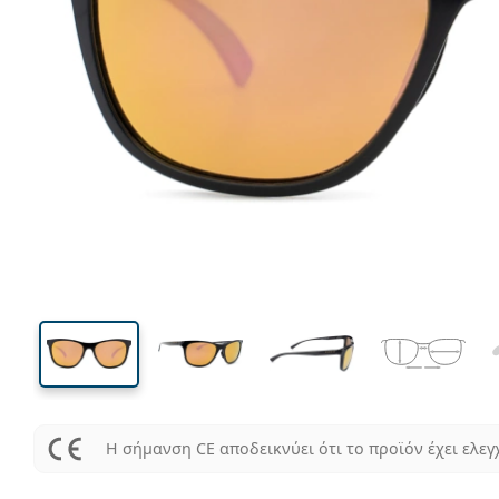
134 mm
Μήκος σκελετού
Μήκος
φακού
42 mm
56 mm
Ύψος φακού
Μήκος φακού
Η σήμανση CE αποδεικνύει ότι το προϊόν έχει ελεγ