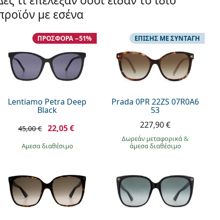
Δες τι επέλεξαν όσοι είδαν το ίδιο
προϊόν με εσένα
ΠΡΟΣΦΟΡΆ −51%
ΕΠΊΣΗΣ ΜΕ ΣΥΝΤΑΓΉ
Lentiamo Petra Deep
Prada 0PR 22ZS 07R0A6
Black
53
227,90 €
22,05 €
45,00 €
Δωρεάν μεταφορικά
&
άμεσα διαθέσιμο
άμεσα διαθέσιμο