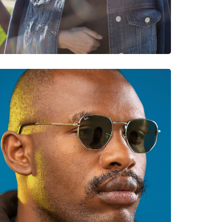
νυμες Μάρκες