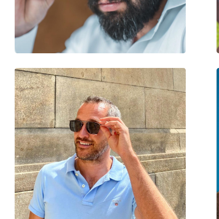
Γέφυρα:
17 mm
Βάρος:
130 γρ
Ρυθμιζόμενα μαξιλάρια μύτης:
Όχι
Εύκαμπτη άρθρωση:
Όχι
Αξεσουάρ
Παρέχονται με θήκη:
Ναι
Πανί καθαρισμού:
Ναι
Άλλα
Τύπος:
Γυναικεία
Κατηγορία:
Γυαλιά Ηλίου Επώ
Μάρκα:
Oakley
Χρήση:
Αθλητικά
Αθλητικά:
Πεζοπορία
Κωδικός Προϊόντος / Μοντέλο:
OO 9473 02 56