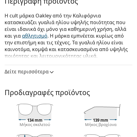
Περιγραφή προϊόντος
Η cult μάρκα Oakley από την Καλιφόρνια
κατασκευάζει γυαλιά ηλίου υψηλής ποιότητας που
είναι ιδανικά όχι μόνο για καθημερινή χρήση, αλλά
και για
αθλητισμό
. Η μάρκα εμπνέεται κυρίως από
την επιστήμη και τις τέχνες. Τα γυαλιά ηλίου είναι
καινοτόμα, κομψά και κατασκευασμένα από υψηλής
ποιότητας και λειτουργικότητας υλικά.
Oakley Leadline OO 9473 01 56
είναι γυναικεία γυαλιά
Δείτε περισσότερα
ηλίου.
Δείτε πώς φαίνονται πάνω σας αυτά τα γυαλιά ηλίου
με τη λειτουργία του Εικονικού καθρέφτη του
Προδιαγραφές προϊόντος
Lentiamo.
Σκελετός γυαλιών ηλίου
Το μαύρο χρώμα του σκελετού ταιριάζει απόλυτα
134 mm
139 mm
με το δροσερό χρώμα του δέρματος και τα ανοιχτά
Μήκος σκελετού
Μήκος βραχίονα
ξανθά, ανοιχτά καφέ ή μαύρα μαλλιά.
Οι τετράγωνοι σκελετοί γυαλιών ηλίου
είναι