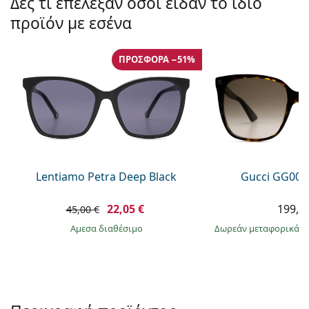
Δες τι επέλεξαν όσοι είδαν το ίδιο
Gucci
Όλα τα υγρά φακών
Εκτό
Όλες οι μάρκες
προϊόν με εσένα
Persol
Prada
ΠΡΟΣΦΟΡΆ −51%
Όλες οι μάρκες
Lentiamo Petra Deep Black
Gucci GG002
22,05 €
199,9
45,00 €
άμεσα διαθέσιμο
Δωρεάν μεταφορικά
&