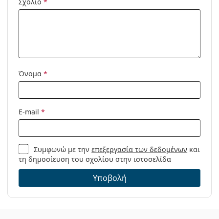
Σχόλιο
*
Χρήση:
Αθλητικά
Αθλητικά:
Πεζοπορία
Κωδικός
OO 9473 01 56
Προϊόντος /
Μοντέλο:
Όνομα
*
E-mail
*
Συμφωνώ με την
επεξεργασία των δεδομένων
και
τη δημοσίευση του σχολίου στην ιστοσελίδα
Υποβολή