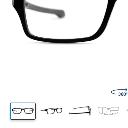
130 mm
Μήκος σκελετού
Μήκος
φακού
31 mm
53 mm
Ύψος φακού
Μήκος φακού