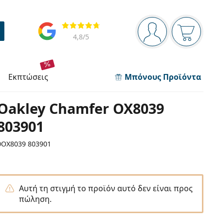
Πίνακας πλοήγησης
Αξιολογήσεις
Είστε συνδεδεμέν
Το καλάθ
4,8
/5
εκπτώσεις
Μπόνους Προϊόντα
Oakley Chamfer OX8039
803901
0OX8039 803901
Αυτή τη στιγμή το προϊόν αυτό δεν είναι προς
πώληση.