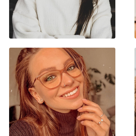
Τύπος:
Ανδρικά
Κατηγορία:
Γυαλιά οράσεως
Μάρκα:
Oakley
Κωδικός Προϊόντος / Μοντέλο:
0OX8039 803901