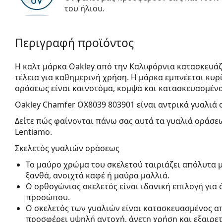
του ήλιου.
Περιγραφή προϊόντος
Η καλτ μάρκα Oakley από την Καλιφόρνια κατασκευάζ
τέλεια για καθημερινή χρήση. Η μάρκα εμπνέεται κυρί
οράσεως είναι καινοτόμα, κομψά και κατασκευασμένα
Oakley Chamfer OX8039 803901
είναι αντρικά γυαλιά 
Δείτε πώς φαίνονται πάνω σας αυτά τα γυαλιά οράσεω
Lentiamo.
Σκελετός γυαλιών οράσεως
Το μαύρο χρώμα του σκελετού ταιριάζει απόλυτα μ
ξανθά, ανοιχτά καφέ ή μαύρα μαλλιά.
Ο ορθογώνιος σκελετός είναι ιδανική επιλογή για
προσώπου.
Ο σκελετός των γυαλιών είναι κατασκευασμένος α
προσφέρει υψηλή αντοχή, άνετη χρήση και εξαιρετ