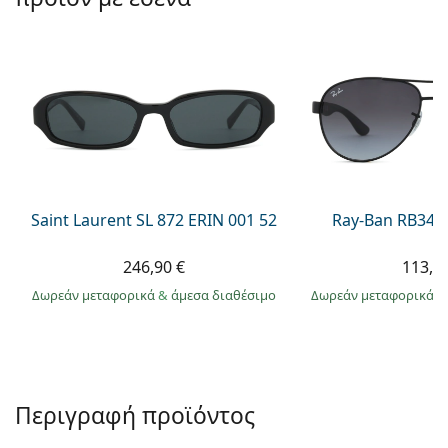
Persol
Prada
Όλες οι μάρκες
Saint Laurent SL 872 ERIN 001 52
Ray-Ban RB345
246,90 €
113,9
Δωρεάν μεταφορικά
&
άμεσα διαθέσιμο
Δωρεάν μεταφορικά
&
Περιγραφή προϊόντος