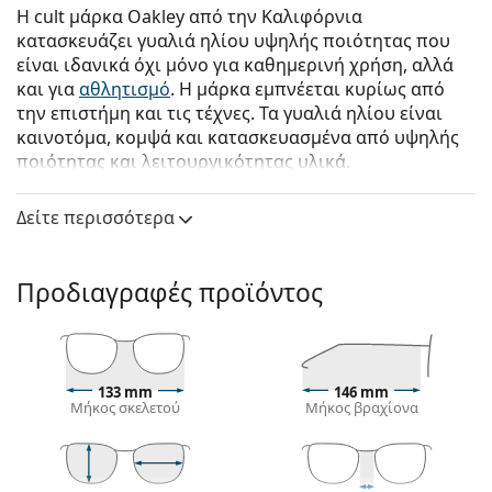
Η cult μάρκα Oakley από την Καλιφόρνια
κατασκευάζει γυαλιά ηλίου υψηλής ποιότητας που
είναι ιδανικά όχι μόνο για καθημερινή χρήση, αλλά
και για
αθλητισμό
. Η μάρκα εμπνέεται κυρίως από
την επιστήμη και τις τέχνες. Τα γυαλιά ηλίου είναι
καινοτόμα, κομψά και κατασκευασμένα από υψηλής
ποιότητας και λειτουργικότητας υλικά.
Oakley Actuator OO 9250 07 57
είναι unisex γυαλιά
Δείτε περισσότερα
ηλίου.
Δείτε πώς φαίνονται πάνω σας αυτά τα γυαλιά ηλίου
με τη λειτουργία του Εικονικού καθρέφτη του
Προδιαγραφές προϊόντος
Lentiamo.
Σκελετός γυαλιών ηλίου
Το μοβ χρώμα του σκελετού ταιριάζει απόλυτα με
133 mm
146 mm
ένα δροσερό χρώμα δέρματος και μαύρα, γκρίζα,
Μήκος σκελετού
Μήκος βραχίονα
άσπρα ή ανοιχτά ξανθά μαλλιά.
Οι
ορθογώνιοι σκελετοί γυαλιών ηλίου
είναι
ιδανική επιλογή για όσους έχουν οβάλ ή