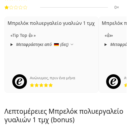
0×
Μπρελόκ πολυεργαλείο γυαλιών 1 τμχ
Μπρελόκ πολ
Tip Top 👍
👍
Μεταφράστηκε από
(
δες
)
Μεταφράστ
Ανώνυμος
,
πριν ένα μήνα
Ανώ
5 αξιολογήσεις από 5
Λεπτομέρειες Μπρελόκ πολυεργαλείο
γυαλιών 1 τμχ (bonus)