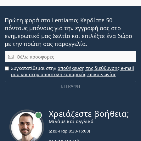
Πρώτη φορά στο Lentiamo; Κερδίστε 50
πόντους μπόνους για την εγγραφή σας στο
ενημερωτικό μας δελτίο και επιλέξτε ένα δώρο
με την πρώτη σας παραγγελία.
Email
Συγκατατίθεμαι στην
αποθήκευση της διεύθυνσης e-mail
μου και στην αποστολή εμπορικής επικοινωνίας
ΕΓΓΡΑΦΗ
Χρειάζεστε βοήθεια;
Εκτός σύνδεσης
Μιλάμε και αγγλικά
(Δευ-Παρ 8:30-16:00)