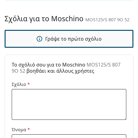
Παρέχονται με
Ναι
θήκη:
Σχόλια για το Moschino
MOS125/S 807 9O 52
Πανί
Ναι
καθαρισμού:
Γράψε το πρώτο σχόλιο
Άλλα
Τύπος:
Γυναικεία
Κατηγορία:
Γυαλιά Ηλίου Επώνυμες Μάρκες
To σχόλιό σου για το Moschino
MOS125/S 807
Μάρκα:
Moschino
9O 52
βοηθάει και άλλους χρήστες
Χρήση:
Μόδα
Σχόλιο
*
Κωδικός
MOS125/S 807 9O 52
Προϊόντος /
Μοντέλο:
Όνομα
*