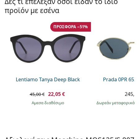
Δες τι επέλεξαν όσοι είδαν το ίδιο
Gucci
Όλα τα υγρά φακών
Εκτό
Όλες οι μάρκες
προϊόν με εσένα
Persol
Prada
ΠΡΟΣΦΟΡΆ −51%
Όλες οι μάρκες
Lentiamo Tanya Deep Black
Prada 0PR 65Z
22,05 €
245,9
45,00 €
άμεσα διαθέσιμο
Δωρεάν μεταφορικά
&