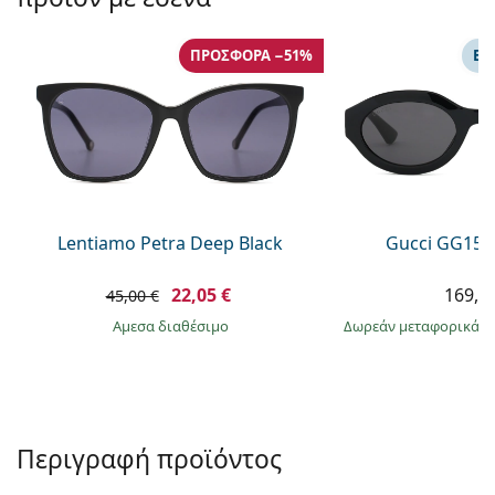
Persol
Prada
ΠΡΟΣΦΟΡΆ −51%
ΕΠ
Όλες οι μάρκες
Lentiamo Petra Deep Black
Gucci GG157
22,05 €
169,9
45,00 €
άμεσα διαθέσιμο
Δωρεάν μεταφορικά
&
Περιγραφή προϊόντος