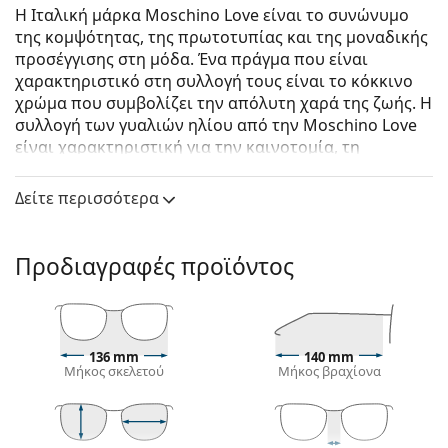
Η Ιταλική μάρκα Moschino Love είναι το συνώνυμο
της κομψότητας, της πρωτοτυπίας και της μοναδικής
προσέγγισης στη μόδα. Ένα πράγμα που είναι
χαρακτηριστικό στη συλλογή τους είναι το κόκκινο
χρώμα που συμβολίζει την απόλυτη χαρά της ζωής. Η
συλλογή των γυαλιών ηλίου από την Moschino Love
είναι χαρακτηριστική για την καινοτομία, τη
δημιουργικότητα και την μεγάλη έμφαση στην
παρουσία τους.
Δείτε περισσότερα
Moschino Love MOL054/S S3S JP 56
είναι γυναικεία
γυαλιά ηλίου.
Προδιαγραφές προϊόντος
Δείτε πώς φαίνονται πάνω σας αυτά τα γυαλιά ηλίου
με τη λειτουργία του Εικονικού καθρέφτη του
Lentiamo.
Σκελετός γυαλιών ηλίου
136 mm
140 mm
Μήκος σκελετού
Μήκος βραχίονα
Το μαύρο χρώμα του σκελετού ταιριάζει απόλυτα
με το δροσερό χρώμα του δέρματος και τα ανοιχτά
ξανθά, ανοιχτά καφέ ή μαύρα μαλλιά.