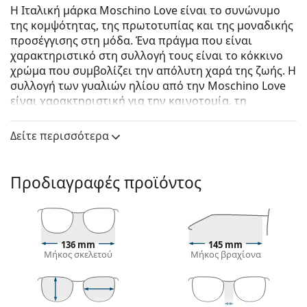
Η Ιταλική μάρκα Moschino Love είναι το συνώνυμο
της κομψότητας, της πρωτοτυπίας και της μοναδικής
προσέγγισης στη μόδα. Ένα πράγμα που είναι
χαρακτηριστικό στη συλλογή τους είναι το κόκκινο
χρώμα που συμβολίζει την απόλυτη χαρά της ζωής. Η
συλλογή των γυαλιών ηλίου από την Moschino Love
είναι χαρακτηριστική για την καινοτομία, τη
δημιουργικότητα και την μεγάλη έμφαση στην
παρουσία τους.
Δείτε περισσότερα
Moschino Love MOL034/S 086 HA 55
είναι γυναικεία
γυαλιά ηλίου.
Προδιαγραφές προϊόντος
Δείτε πώς φαίνονται πάνω σας αυτά τα γυαλιά ηλίου
με τη λειτουργία του Εικονικού καθρέφτη του
Lentiamo.
Σκελετός γυαλιών ηλίου
136 mm
145 mm
Μήκος σκελετού
Μήκος βραχίονα
Το καφέ χρώμα του σκελετού ταιριάζει απόλυτα με
το ζεστό χρώμα του δέρματος και ανοιχτά καφέ,
μαύρα ή σκούρα ξανθά μαλλιά.