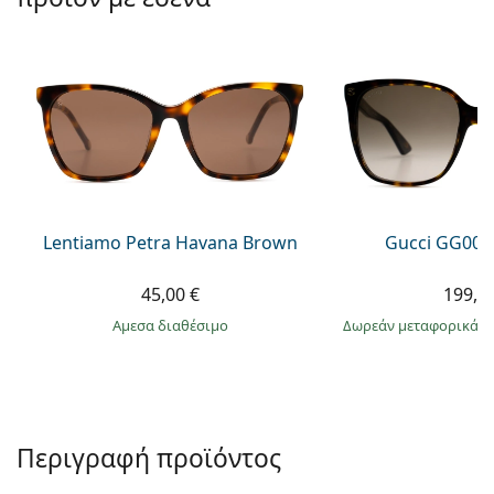
Persol
Prada
Όλες οι μάρκες
Lentiamo Petra Havana Brown
Gucci GG002
45,00 €
199,9
άμεσα διαθέσιμο
Δωρεάν μεταφορικά
&
Περιγραφή προϊόντος