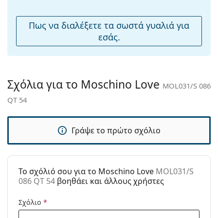
μύτης:
Εύκαμπτη
Όχι
Πως να διαλέξετε τα σωστά γυαλιά για
άρθρωση:
εσάς.
Αξεσουάρ
Παρέχονται με
Ναι
θήκη:
Σχόλια για το Moschino Love
MOL031/S 086
Πανί
Ναι
QT 54
καθαρισμού:
Άλλα
Γράψε το πρώτο σχόλιο
Τύπος:
Γυναικεία
Κατηγορία:
Γυαλιά Ηλίου Επώνυμες Μάρκες
Μάρκα:
Moschino Love
To σχόλιό σου για το Moschino Love
MOL031/S
086 QT 54
βοηθάει και άλλους χρήστες
Χρήση:
Μόδα
Κωδικός
MOL031/S 086 QT 54
Σχόλιο
*
Προϊόντος /