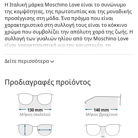
Η Ιταλική μάρκα Moschino Love είναι το συνώνυμο
της κομψότητας, της πρωτοτυπίας και της μοναδικής
προσέγγισης στη μόδα. Ένα πράγμα που είναι
χαρακτηριστικό στη συλλογή τους είναι το κόκκινο
χρώμα που συμβολίζει την απόλυτη χαρά της ζωής. Η
συλλογή των γυαλιών ηλίου από την Moschino Love
είναι χαρακτηριστική για την καινοτομία, τη
δημιουργικότητα και την μεγάλη έμφαση στην
παρουσία τους.
Δείτε περισσότερα
Moschino Love MOL031/S 086 QT 54
είναι γυναικεία
γυαλιά ηλίου.
Προδιαγραφές προϊόντος
Σκελετός γυαλιών ηλίου
Το καφέ χρώμα του σκελετού ταιριάζει απόλυτα με
το ζεστό χρώμα του δέρματος και ανοιχτά καφέ,
μαύρα ή σκούρα ξανθά μαλλιά.
130 mm
140 mm
Μήκος σκελετού
Μήκος βραχίονα
Οι
σκελετοί Cat Eye για γυαλιά ηλίου
είναι η
ιδανική επιλογή για όσους έχουν οβάλ, σχήμα
καρδιάς ή σχήμα διαμαντιού στο πρόσωπο τους.
Ο σκελετός των γυαλιών ηλίου είναι