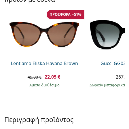
Persol
Prada
ΠΡΟΣΦΟΡΆ −51%
Όλες οι μάρκες
Lentiamo Eliska Havana Brown
Gucci GG032
22,05 €
267,9
45,00 €
άμεσα διαθέσιμο
Δωρεάν μεταφορικά
&
Περιγραφή προϊόντος