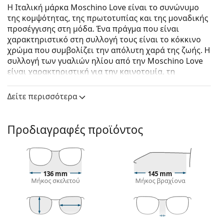
Η Ιταλική μάρκα Moschino Love είναι το συνώνυμο
της κομψότητας, της πρωτοτυπίας και της μοναδικής
προσέγγισης στη μόδα. Ένα πράγμα που είναι
χαρακτηριστικό στη συλλογή τους είναι το κόκκινο
χρώμα που συμβολίζει την απόλυτη χαρά της ζωής. Η
συλλογή των γυαλιών ηλίου από την Moschino Love
είναι χαρακτηριστική για την καινοτομία, τη
δημιουργικότητα και την μεγάλη έμφαση στην
παρουσία τους.
Δείτε περισσότερα
Moschino Love MOL018/S 807 08 55
είναι γυναικεία
γυαλιά ηλίου.
Προδιαγραφές προϊόντος
Σκελετός γυαλιών ηλίου
Το μαύρο χρώμα του σκελετού ταιριάζει απόλυτα
με το δροσερό χρώμα του δέρματος και τα ανοιχτά
ξανθά, ανοιχτά καφέ ή μαύρα μαλλιά.
136 mm
145 mm
Μήκος σκελετού
Μήκος βραχίονα
Οι τετράγωνοι σκελετοί γυαλιών ηλίου
είναι
ιδανική επιλογή για όσους έχουν στρογγυλό, οβάλ
ή τριγωνικό σχήμα προσώπου.
Ο σκελετός των γυαλιών ηλίου είναι