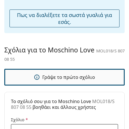
μύτης:
Εξερευνήστε την πλήρη γκάμα
γυαλιών ηλίου
για να
βρείτε περισσότερα μοντέλα από δημοφιλείς μάρκες.
Αξεσουάρ
Πως να διαλέξετε τα σωστά γυαλιά για
εσάς.
Παρέχονται με
Ναι
θήκη:
Πανί
Ναι
καθαρισμού:
Σχόλια για το Moschino Love
MOL018/S 807
Άλλα
08 55
Τύπος:
Γυναικεία
Κατηγορία:
Γυαλιά Ηλίου Επώνυμες Μάρκες
Γράψε το πρώτο σχόλιο
Μάρκα:
Moschino Love
Χρήση:
Μόδα
To σχόλιό σου για το Moschino Love
MOL018/S
Κωδικός
MOL018/S 807 08 55
807 08 55
βοηθάει και άλλους χρήστες
Προϊόντος /
Μοντέλο:
Σχόλιο
*