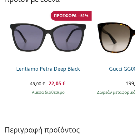
Persol
Prada
ΠΡΟΣΦΟΡΆ −51%
Όλες οι μάρκες
Lentiamo Petra Deep Black
Gucci GG002
22,05 €
199,9
45,00 €
άμεσα διαθέσιμο
Δωρεάν μεταφορικά
&
Περιγραφή προϊόντος