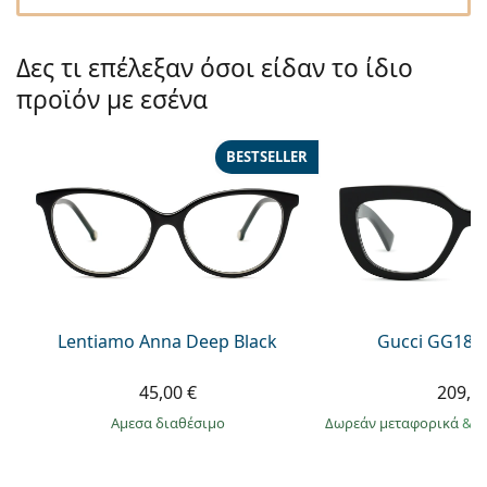
Persol
Prada
Δες τι επέλεξαν όσοι είδαν το ίδιο
προϊόν με εσένα
Όλες οι μάρκες
BESTSELLER
Lentiamo Anna Deep Black
Gucci GG184
45,00 €
209,9
άμεσα διαθέσιμο
Δωρεάν μεταφορικά
&
σ