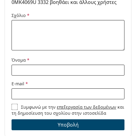
να βρείτε περισσότερα μοντέλα ή δείτε τον
οδηγό
0MK4069U 3332 βοηθάει και άλλους χρήστες
γυαλιών
μας αν χρειάζεστε βοήθεια στις επιλογές
σας.
Σχόλιο
*
Είναι ιατρικό προϊόν. Διαβάστε τις οδηγίες πριν από
τη χρήση.
Όνομα
*
E-mail
*
Συμφωνώ με την
επεξεργασία των δεδομένων
και
τη δημοσίευση του σχολίου στην ιστοσελίδα
Υποβολή