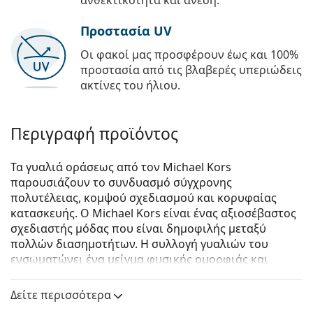
ανθεκτικότητα και άνεση.
Προστασία UV
Οι φακοί μας προσφέρουν έως και 100%
προστασία από τις βλαβερές υπεριώδεις
ακτίνες του ήλιου.
Περιγραφή προϊόντος
Τα γυαλιά οράσεως από τον Michael Kors
παρουσιάζουν το συνδυασμό σύγχρονης
πολυτέλειας, κομψού σχεδιασμού και κορυφαίας
κατασκευής. Ο Michael Kors είναι ένας αξιοσέβαστος
σχεδιαστής μόδας που είναι δημοφιλής μεταξύ
πολλών διασημοτήτων. Η συλλογή γυαλιών του
ενσωματώνει ένα μείγμα φυσικής ομορφιάς και
ανθεκτικής κομψότητας που το καθιστά το τέλειο
αξεσουάρ μόδας για όσους αγαπούν τον εξαιρετικό
Δείτε περισσότερα
συνδυασμό μοναδικού στυλ, χρωμάτων και