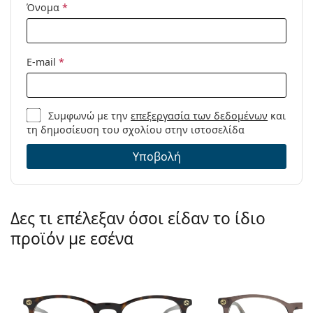
καθαρισμού:
Όνομα
*
Είναι ιατρικό προϊόν. Διαβάστε τις οδηγίες πριν από
Άλλα
τη χρήση.
Τύπος:
Γυναικεία
E-mail
*
Κατηγορία:
Γυαλιά οράσεως
Μάρκα:
Michael Kors
Συμφωνώ με την
επεξεργασία των δεδομένων
και
Κωδικός
0MK3067D 1334 54
τη δημοσίευση του σχολίου στην ιστοσελίδα
Προϊόντος /
Μοντέλο:
Υποβολή
Δες τι επέλεξαν όσοι είδαν το ίδιο
προϊόν με εσένα