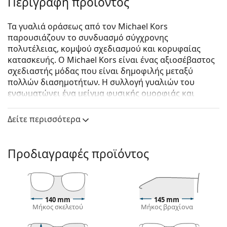
Περιγραφή προϊόντος
Τα γυαλιά οράσεως από τον Michael Kors
παρουσιάζουν το συνδυασμό σύγχρονης
πολυτέλειας, κομψού σχεδιασμού και κορυφαίας
κατασκευής. Ο Michael Kors είναι ένας αξιοσέβαστος
σχεδιαστής μόδας που είναι δημοφιλής μεταξύ
πολλών διασημοτήτων. Η συλλογή γυαλιών του
ενσωματώνει ένα μείγμα φυσικής ομορφιάς και
ανθεκτικής κομψότητας που το καθιστά το τέλειο
αξεσουάρ μόδας για όσους αγαπούν τον εξαιρετικό
Δείτε περισσότερα
συνδυασμό μοναδικού στυλ, χρωμάτων και
ποιοτικών υλικών.
Προδιαγραφές προϊόντος
Michael Kors Bhutan 0MK3067D 1334 54
είναι
γυναικεία γυαλιά οράσεως.
Σκελετός γυαλιών οράσεως
Το ασημί χρώμα του σκελετού ταιριάζει απόλυτα
140 mm
145 mm
Μήκος σκελετού
Μήκος βραχίονα
με έναν δροσερό τόνο δέρματος και με κόκκινα,
γκρίζα, άσπρα ή σκούρα ξανθά μαλλιά.