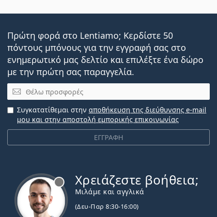
Πρώτη φορά στο Lentiamo; Κερδίστε 50
πόντους μπόνους για την εγγραφή σας στο
ενημερωτικό μας δελτίο και επιλέξτε ένα δώρο
με την πρώτη σας παραγγελία.
Email
Συγκατατίθεμαι στην
αποθήκευση της διεύθυνσης e-mail
μου και στην αποστολή εμπορικής επικοινωνίας
ΕΓΓΡΑΦΗ
Χρειάζεστε βοήθεια;
Εκτός σύνδεσης
Μιλάμε και αγγλικά
(Δευ-Παρ 8:30-16:00)