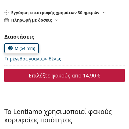
Persol
Εγγύηση επιστροφής χρημάτων 30 ημερών
Prada
Πληρωμή με δόσεις
Όλες οι μάρκες
Συμπληρώστε τις παράμετρους
Διαστάσεις
M (54 mm)
Τι μέγεθος γυαλιών θέλω;
Επιλέξτε φακούς από
14,90 €
Το Lentiamo χρησιμοποιεί φακούς
κορυφαίας ποιότητας