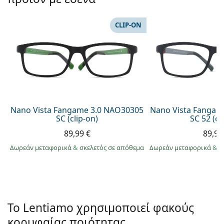
Persol
Prada
CLIP-ON
Όλες οι μάρκες
Nano Vista Fangame 3.0 NAO30305
Nano Vista Fangam
SC (clip-on)
SC 52 (cl
89,99 €
89,99
Δωρεάν μεταφορικά
&
σκελετός σε απόθεμα
Δωρεάν μεταφορικά
&
σ
Το Lentiamo χρησιμοποιεί φακούς
κορυφαίας ποιότητας