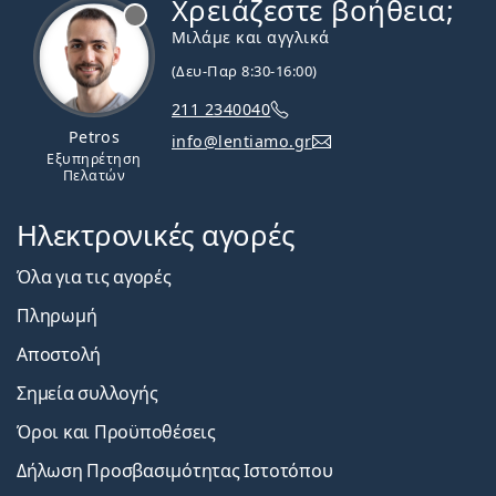
Χρειάζεστε βοήθεια;
Εκτός σύνδεσης
Μιλάμε και αγγλικά
(Δευ-Παρ 8:30-16:00)
211 2340040
Petros
info@lentiamo.gr
Εξυπηρέτηση
Πελατών
Ηλεκτρονικές αγορές
Όλα για τις αγορές
Πληρωμή
Αποστολή
Σημεία συλλογής
Όροι και Προϋποθέσεις
Δήλωση Προσβασιμότητας Ιστοτόπου