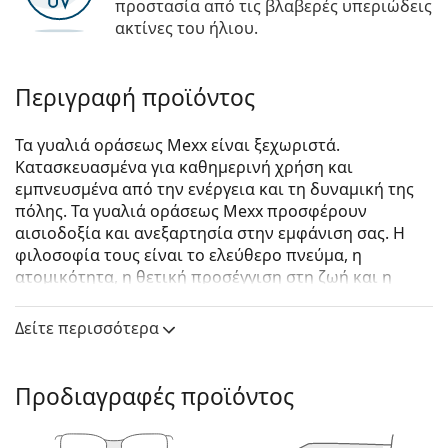
προστασία από τις βλαβερές υπεριώδεις
ακτίνες του ήλιου.
Περιγραφή προϊόντος
Τα γυαλιά οράσεως Mexx είναι ξεχωριστά.
Κατασκευασμένα για καθημερινή χρήση και
εμπνευσμένα από την ενέργεια και τη δυναμική της
πόλης. Τα γυαλιά οράσεως Mexx προσφέρουν
αισιοδοξία και ανεξαρτησία στην εμφάνιση σας. Η
φιλοσοφία τους είναι το ελεύθερο πνεύμα, η
ατομικότητα, η θετική προσέγγιση στη ζωή και η
διασκέδαση.
Δείτε περισσότερα
Mexx Junior 5962 200 17 52
είναι παιδικά γυαλιά
οράσεως.
Σκελετός γυαλιών οράσεως
Προδιαγραφές προϊόντος
Το μπλε χρώμα του σκελετού ταιριάζει απόλυτα με
έναν δροσερό τόνο δέρματος και ανοιχτά καφέ,