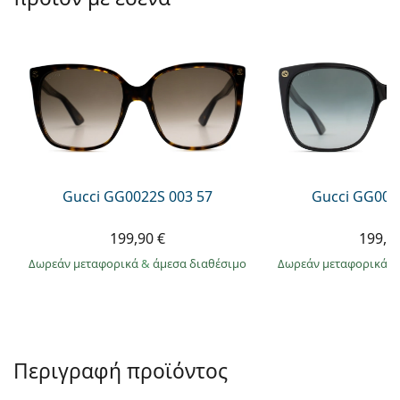
Persol
Prada
Όλες οι μάρκες
Gucci GG0022S 003 57
Gucci GG002
199,90 €
199,9
Δωρεάν μεταφορικά
&
άμεσα διαθέσιμο
Δωρεάν μεταφορικά
&
Περιγραφή προϊόντος