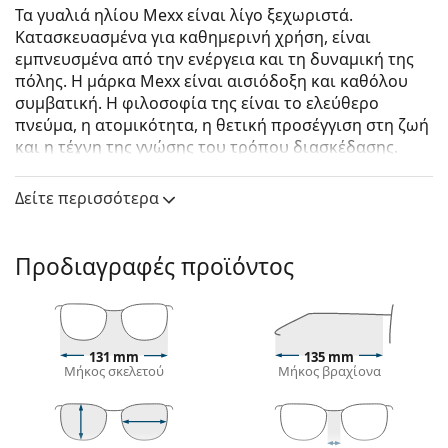
Τα γυαλιά ηλίου Mexx είναι λίγο ξεχωριστά.
Κατασκευασμένα για καθημερινή χρήση, είναι
εμπνευσμένα από την ενέργεια και τη δυναμική της
πόλης. Η μάρκα Mexx είναι αισιόδοξη και καθόλου
συμβατική. Η φιλοσοφία της είναι το ελεύθερο
πνεύμα, η ατομικότητα, η θετική προσέγγιση στη ζωή
και η τέχνη της γνώσης του τρόπου διασκέδασης.
Mexx 6516 200 56
είναι γυναικεία γυαλιά ηλίου.
Δείτε περισσότερα
Σκελετός γυαλιών ηλίου
Το μοβ χρώμα του σκελετού ταιριάζει απόλυτα με
Προδιαγραφές προϊόντος
ένα δροσερό χρώμα δέρματος και μαύρα, γκρίζα,
άσπρα ή ανοιχτά ξανθά μαλλιά.
Οι τετράγωνοι σκελετοί γυαλιών ηλίου
είναι
ιδανική επιλογή για όσους έχουν στρογγυλό, οβάλ
ή τριγωνικό σχήμα προσώπου.
131 mm
135 mm
Μήκος σκελετού
Μήκος βραχίονα
Ο σκελετός των γυαλιών ηλίου είναι
κατασκευασμένος από υψηλής ποιότητας
πλαστικό, το οποίο προσφέρει μεγάλη αντοχή και
άνεση.