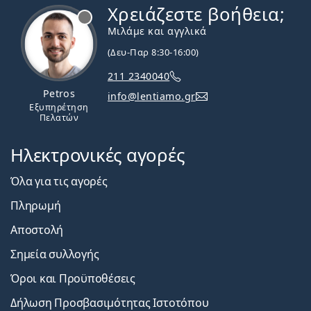
Χρειάζεστε βοήθεια;
Εκτός σύνδεσης
Μιλάμε και αγγλικά
(Δευ-Παρ 8:30-16:00)
211 2340040
Petros
info@lentiamo.gr
Εξυπηρέτηση
Πελατών
Ηλεκτρονικές αγορές
Όλα για τις αγορές
Πληρωμή
Αποστολή
Σημεία συλλογής
Όροι και Προϋποθέσεις
Δήλωση Προσβασιμότητας Ιστοτόπου