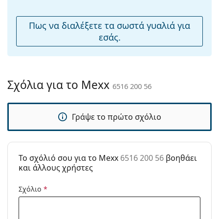
μύτης:
Εύκαμπτη
Όχι
Πως να διαλέξετε τα σωστά γυαλιά για
άρθρωση:
εσάς.
Αξεσουάρ
Παρέχονται με
Ναι
θήκη:
Σχόλια για το Mexx
6516 200 56
Πανί
Όχι
καθαρισμού:
Γράψε το πρώτο σχόλιο
Άλλα
Τύπος:
Γυναικεία
Κατηγορία:
Γυαλιά Ηλίου Επώνυμες Μάρκες
To σχόλιό σου για το Mexx
6516 200 56
βοηθάει
Μάρκα:
Mexx
και άλλους χρήστες
Χρήση:
Μόδα
Σχόλιο
*
Κωδικός
6516 200 56
Προϊόντος /