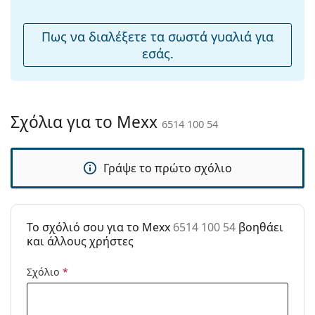
Ρυθμιζόμενα
Όχι
μαξιλάρια
Πως να διαλέξετε τα σωστά γυαλιά για
μύτης:
εσάς.
Εύκαμπτη
Όχι
άρθρωση:
Αξεσουάρ
Σχόλια για το Mexx
6514 100 54
Παρέχονται με
Ναι
θήκη:
Γράψε το πρώτο σχόλιο
Πανί
Όχι
καθαρισμού:
Άλλα
To σχόλιό σου για το Mexx
6514 100 54
βοηθάει
Τύπος:
Γυναικεία
και άλλους χρήστες
Κατηγορία:
Γυαλιά Ηλίου Επώνυμες Μάρκες
Σχόλιο
*
Μάρκα:
Mexx
Χρήση:
Μόδα