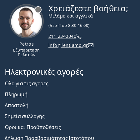
Χρειάζεστε βοήθεια;
Εκτός σύνδεσης
Μιλάμε και αγγλικά
(Δευ-Παρ 8:30-16:00)
211 2340040
Petros
info@lentiamo.gr
Εξυπηρέτηση
Πελατών
Ηλεκτρονικές αγορές
Όλα για τις αγορές
Πληρωμή
Αποστολή
Σημεία συλλογής
Όροι και Προϋποθέσεις
Δήλωση Προσβασιμότητας Ιστοτόπου