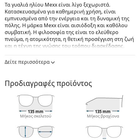
Τα γυαλιά ηλίου Mexx είναι λίγο ξεχωριστά.
Κατασκευασμένα για καθημερινή χρήση, είναι
εμπνευσμένα από την ενέργεια και τη δυναμική της
πόλης. Η μάρκα Mexx είναι αισιόδοξη και καθόλου
συμβατική. Η φιλοσοφία της είναι το ελεύθερο
πνεύμα, η ατομικότητα, η θετική προσέγγιση στη ζωή
και η τέχνη της γνώσης του τρόπου διασκέδασης.
Mexx 6514 100 54
είναι γυναικεία γυαλιά ηλίου.
Δείτε περισσότερα
Δείτε πώς φαίνονται πάνω σας αυτά τα γυαλιά ηλίου
με τη λειτουργία του Εικονικού καθρέφτη του
Lentiamo.
Προδιαγραφές προϊόντος
Σκελετός γυαλιών ηλίου
Το μαύρο χρώμα του σκελετού ταιριάζει απόλυτα
με το δροσερό χρώμα του δέρματος και τα ανοιχτά
135 mm
135 mm
ξανθά, ανοιχτά καφέ ή μαύρα μαλλιά.
Μήκος σκελετού
Μήκος βραχίονα
Οι
σκελετοί Cat Eye για γυαλιά ηλίου
είναι η
ιδανική επιλογή για όσους έχουν οβάλ, σχήμα
καρδιάς ή σχήμα διαμαντιού στο πρόσωπο τους.