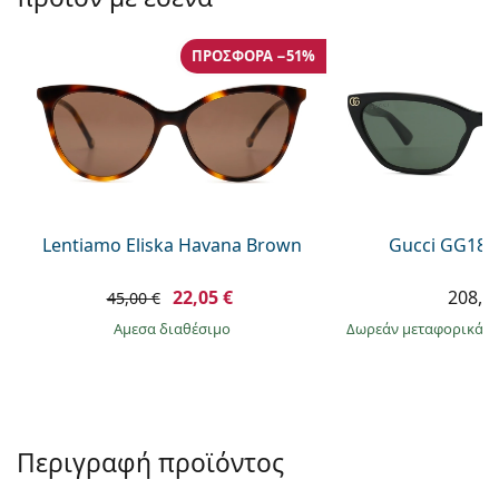
Persol
Prada
ΠΡΟΣΦΟΡΆ −51%
Όλες οι μάρκες
Lentiamo Eliska Havana Brown
Gucci GG181
22,05 €
208,9
45,00 €
άμεσα διαθέσιμο
Δωρεάν μεταφορικά
&
Περιγραφή προϊόντος