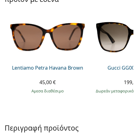
Persol
Prada
Όλες οι μάρκες
Lentiamo Petra Havana Brown
Gucci GG002
45,00 €
199,9
άμεσα διαθέσιμο
Δωρεάν μεταφορικά
&
Περιγραφή προϊόντος