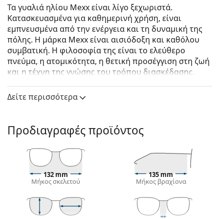
Τα γυαλιά ηλίου Mexx είναι λίγο ξεχωριστά.
Κατασκευασμένα για καθημερινή χρήση, είναι
εμπνευσμένα από την ενέργεια και τη δυναμική της
πόλης. Η μάρκα Mexx είναι αισιόδοξη και καθόλου
συμβατική. Η φιλοσοφία της είναι το ελεύθερο
πνεύμα, η ατομικότητα, η θετική προσέγγιση στη ζωή
και η τέχνη της γνώσης του τρόπου διασκέδασης.
Mexx 6513 100 54
είναι γυναικεία γυαλιά ηλίου.
Δείτε περισσότερα
Δείτε πώς φαίνονται πάνω σας αυτά τα γυαλιά ηλίου
με τη λειτουργία του Εικονικού καθρέφτη του
Lentiamo.
Προδιαγραφές προϊόντος
Σκελετός γυαλιών ηλίου
Το μαύρο χρώμα του σκελετού ταιριάζει απόλυτα
με το δροσερό χρώμα του δέρματος και τα ανοιχτά
132 mm
135 mm
ξανθά, ανοιχτά καφέ ή μαύρα μαλλιά.
Μήκος σκελετού
Μήκος βραχίονα
Οι τετράγωνοι σκελετοί γυαλιών ηλίου
είναι
ιδανική επιλογή για όσους έχουν στρογγυλό, οβάλ
ή τριγωνικό σχήμα προσώπου.