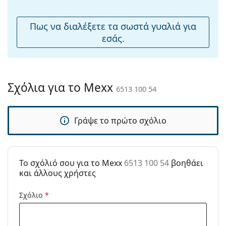
μύτης:
Εύκαμπτη
Όχι
Πως να διαλέξετε τα σωστά γυαλιά για
άρθρωση:
εσάς.
Αξεσουάρ
Παρέχονται με
Ναι
θήκη:
Σχόλια για το Mexx
6513 100 54
Πανί
Όχι
καθαρισμού:
Γράψε το πρώτο σχόλιο
Άλλα
Τύπος:
Γυναικεία
Κατηγορία:
Γυαλιά Ηλίου Επώνυμες Μάρκες
To σχόλιό σου για το Mexx
6513 100 54
βοηθάει
Μάρκα:
Mexx
και άλλους χρήστες
Χρήση:
Μόδα
Σχόλιο
*
Κωδικός
6513 100 54
Προϊόντος /