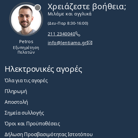
Χρειάζεστε βοήθεια;
Εκτός σύνδεσης
Μιλάμε και αγγλικά
(Δευ-Παρ 8:30-16:00)
211 2340040
Petros
info@lentiamo.gr
Εξυπηρέτηση
Πελατών
Ηλεκτρονικές αγορές
Όλα για τις αγορές
Πληρωμή
Αποστολή
Σημεία συλλογής
Όροι και Προϋποθέσεις
Δήλωση Προσβασιμότητας Ιστοτόπου