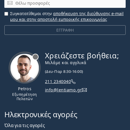
Email
Συγκατατίθεμαι στην
αποθήκευση της διεύθυνσης e-mail
μου και στην αποστολή εμπορικής επικοινωνίας
ΕΓΓΡΑΦΗ
Χρειάζεστε βοήθεια;
Εκτός σύνδεσης
Μιλάμε και αγγλικά
(Δευ-Παρ 8:30-16:00)
211 2340040
Petros
info@lentiamo.gr
Εξυπηρέτηση
Πελατών
Ηλεκτρονικές αγορές
Όλα για τις αγορές