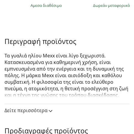
άμεσα διαθέσιμο
Δωρεάν μεταφορικά
&
Περιγραφή προϊόντος
Τα γυαλιά ηλίου Mexx είναι λίγο ξεχωριστά.
Κατασκευασμένα για καθημερινή χρήση, είναι
εμπνευσμένα από την ενέργεια και τη δυναμική της
πόλης. Η μάρκα Mexx είναι αισιόδοξη και καθόλου
συμβατική. Η φιλοσοφία της είναι το ελεύθερο
πνεύμα, η ατομικότητα, η θετική προσέγγιση στη ζωή
και η τέχνη της γνώσης του τρόπου διασκέδασης.
Mexx 6492 200 56
είναι γυναικεία γυαλιά ηλίου.
Δείτε περισσότερα
Δείτε πώς φαίνονται πάνω σας αυτά τα γυαλιά ηλίου
με τη λειτουργία του Εικονικού καθρέφτη του
Lentiamo.
Προδιαγραφές προϊόντος