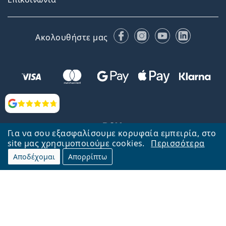
Facebook
Instagram
YouTube
LinkedIn
Ακολουθήστε μας
Αξιολογήσεις
Για να σου εξασφαλίσουμε κορυφαία εμπειρία, στο
site μας χρησιμοποιούμε cookies.
Περισσότερα
Αποδέχομαι
Απορρίπτω
Επιστροφή στην αρχική σελίδα
Στην κορυφή
Το Lentiamo.gr λειτουργεί και ανήκει στην εταιρία Lentiamo s.r.o.,
Τσεχία
Μαζί σας 18 χρόνια.