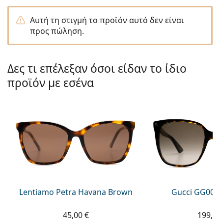
Persol
Αυτή τη στιγμή το προϊόν αυτό δεν είναι
Prada
προς πώληση.
Όλες οι μάρκες
Δες τι επέλεξαν όσοι είδαν το ίδιο
προϊόν με εσένα
Lentiamo Petra Havana Brown
Gucci GG002
45,00 €
199,9