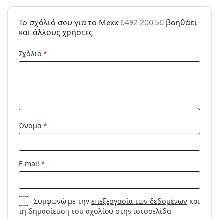
Κατηγορία:
Γυαλιά Ηλίου Επώνυμες Μάρκες
To σχόλιό σου για το Mexx
6492 200 56
βοηθάει
Μάρκα:
Mexx
και άλλους χρήστες
Χρήση:
Μόδα
Σχόλιο
*
Κωδικός
6492 200 56
Προϊόντος /
Μοντέλο:
Όνομα
*
E-mail
*
Συμφωνώ με την
επεξεργασία των δεδομένων
και
τη δημοσίευση του σχολίου στην ιστοσελίδα