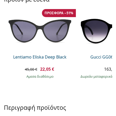
Persol
Prada
ΠΡΟΣΦΟΡΆ −51%
Όλες οι μάρκες
Lentiamo Eliska Deep Black
Gucci GG063
22,05 €
163,9
45,00 €
άμεσα διαθέσιμο
Δωρεάν μεταφορικά
&
Περιγραφή προϊόντος