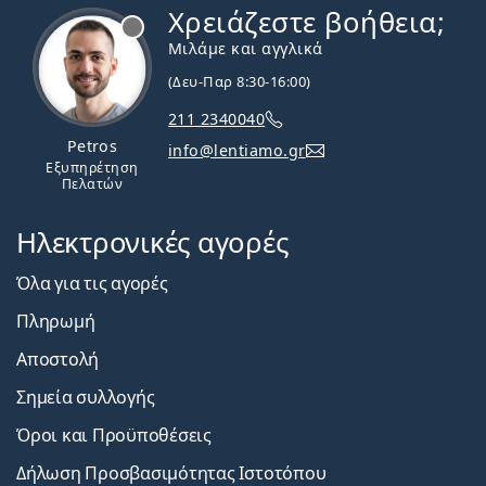
Χρειάζεστε βοήθεια;
Εκτός σύνδεσης
Μιλάμε και αγγλικά
(Δευ-Παρ 8:30-16:00)
211 2340040
Petros
info@lentiamo.gr
Εξυπηρέτηση
Πελατών
Ηλεκτρονικές αγορές
Όλα για τις αγορές
Πληρωμή
Αποστολή
Σημεία συλλογής
Όροι και Προϋποθέσεις
Δήλωση Προσβασιμότητας Ιστοτόπου