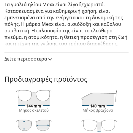
Τα γυαλιά ηλίου Mexx είναι λίγο ξεχωριστά.
Κατασκευασμένα για καθημερινή χρήση, είναι
εμπνευσμένα από την ενέργεια και τη δυναμική της
πόλης. Η μάρκα Mexx είναι αισιόδοξη και καθόλου
συμβατική. Η φιλοσοφία της είναι το ελεύθερο
πνεύμα, η ατομικότητα, η θετική προσέγγιση στη ζωή
και η τέχνη της γνώσης του τρόπου διασκέδασης.
Mexx 6426 300 56
είναι γυναικεία γυαλιά ηλίου.
Δείτε περισσότερα
Σκελετός γυαλιών ηλίου
Το κόκκινο χρώμα του σκελετού ταιριάζει απόλυτα
Προδιαγραφές προϊόντος
με ζεστούς τόνους δέρματος και μαύρα, σκούρα
καστανά, άσπρα ή γκρίζα μαλλιά.
Οι
σκελετοί Cat Eye για γυαλιά ηλίου
είναι η
ιδανική επιλογή για όσους έχουν οβάλ, σχήμα
καρδιάς ή σχήμα διαμαντιού στο πρόσωπο τους.
144 mm
140 mm
Μήκος σκελετού
Μήκος βραχίονα
Ο σκελετός των γυαλιών ηλίου είναι
κατασκευασμένος από υψηλής ποιότητας
πλαστικό, το οποίο προσφέρει μεγάλη αντοχή και
άνεση.