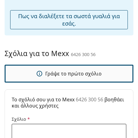
μύτης:
Αξεσουάρ
Πως να διαλέξετε τα σωστά γυαλιά για
εσάς.
Παρέχονται με
Ναι
θήκη:
Πανί
Ναι
καθαρισμού:
Σχόλια για το Mexx
6426 300 56
Άλλα
Τύπος:
Γυναικεία
Γράψε το πρώτο σχόλιο
Κατηγορία:
Γυαλιά Ηλίου Επώνυμες Μάρκες
Μάρκα:
Mexx
Χρήση:
Μόδα
To σχόλιό σου για το Mexx
6426 300 56
βοηθάει
και άλλους χρήστες
Κωδικός
6426 300 56
Προϊόντος /
Σχόλιο
*
Μοντέλο: