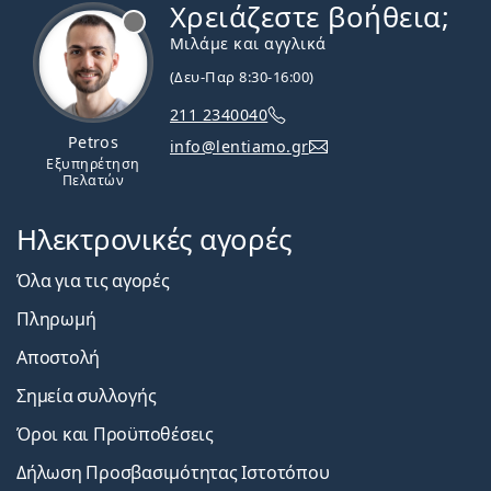
Χρειάζεστε βοήθεια;
Εκτός σύνδεσης
Μιλάμε και αγγλικά
(Δευ-Παρ 8:30-16:00)
211 2340040
Petros
info@lentiamo.gr
Εξυπηρέτηση
Πελατών
Ηλεκτρονικές αγορές
Όλα για τις αγορές
Πληρωμή
Αποστολή
Σημεία συλλογής
Όροι και Προϋποθέσεις
Δήλωση Προσβασιμότητας Ιστοτόπου