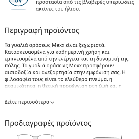
προστασία από τις βλαβερές υπεριώδεις
ακτίνες του ήλιου.
Περιγραφή προϊόντος
Τα γυαλιά οράσεως Mexx είναι ξεχωριστά.
Κατασκευασμένα για καθημερινή χρήση και
εμπνευσμένα από την ενέργεια και τη δυναμική της
πόλης. Τα γυαλιά οράσεως Mexx προσφέρουν
αισιοδοξία και ανεξαρτησία στην εμφάνιση σας. Η
φιλοσοφία τους είναι το ελεύθερο πνεύμα, η
ατομικότητα, η θετική προσέγγιση στη ζωή και η
διασκέδαση.
Δείτε περισσότερα
Mexx 2737 300 19 51
είναι γυναικεία γυαλιά οράσεως.
Σκελετός γυαλιών οράσεως
Προδιαγραφές προϊόντος
Το ροζ χρώμα του σκελετού ταιριάζει απόλυτα με
έναν δροσερό τόνο δέρματος και ανοιχτά καφέ ή
ανοιχτόχρωμα ξανθά μαλλιά.