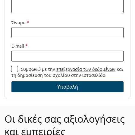
καθαρισμού:
Άλλα
Τύπος:
Γυναικεία
Όνομα
*
Κατηγορία:
Γυαλιά οράσεως
Μάρκα:
Mexx
E-mail
*
Κωδικός
2737 300 19 51
Προϊόντος /
Μοντέλο:
Συμφωνώ με την
επεξεργασία των δεδομένων
και
τη δημοσίευση του σχολίου στην ιστοσελίδα
Υποβολή
Οι δικές σας αξιολογήσεις
και εμπειρίες