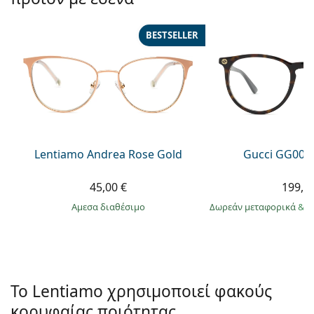
Persol
Prada
BESTSELLER
Όλες οι μάρκες
Lentiamo Andrea Rose Gold
Gucci GG002
45,00 €
199,9
άμεσα διαθέσιμο
Δωρεάν μεταφορικά
&
σ
Το Lentiamo χρησιμοποιεί φακούς
κορυφαίας ποιότητας