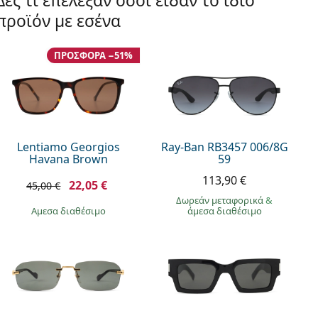
Δες τι επέλεξαν όσοι είδαν το ίδιο
προϊόν με εσένα
ΠΡΟΣΦΟΡΆ −51%
Lentiamo Georgios
Ray-Ban RB3457 006/8G
Havana Brown
59
113,90 €
22,05 €
45,00 €
Δωρεάν μεταφορικά
&
άμεσα διαθέσιμο
άμεσα διαθέσιμο