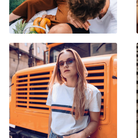
Βάρος:
100 γρ
Ρυθμιζόμενα μαξιλάρια μύτης:
Όχι
Εύκαμπτη άρθρωση:
Όχι
Αξεσουάρ
Παρέχονται με θήκη:
Ναι
Πανί καθαρισμού:
Ναι
Άλλα
Τύπος:
Unisex
Κατηγορία:
Γυαλιά Ηλίου Επώ
Μάρκα:
Meller
Χρήση:
Μόδα
Κωδικός Προϊόντος / Μοντέλο:
Johari Tigris Olive