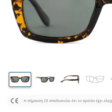
131 mm
Μήκος σκελετού
Μήκος
φακού
34 mm
50 mm
Ύψος φακού
Μήκος φακού
Η σήμανση CE αποδεικνύει ότι το προϊόν έχει ελεγ