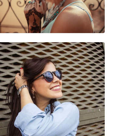
νυμες Μάρκες