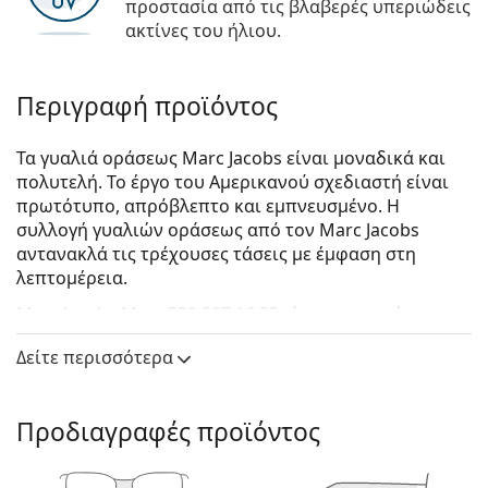
προστασία από τις βλαβερές υπεριώδεις
ακτίνες του ήλιου.
Περιγραφή προϊόντος
Τα γυαλιά οράσεως Marc Jacobs είναι μοναδικά και
πολυτελή. Το έργο του Αμερικανού σχεδιαστή είναι
πρωτότυπο, απρόβλεπτο και εμπνευσμένο. Η
συλλογή γυαλιών οράσεως από τον Marc Jacobs
αντανακλά τις τρέχουσες τάσεις με έμφαση στη
λεπτομέρεια.
Marc Jacobs Marc 539 807 16 53
είναι γυναικεία
γυαλιά οράσεως.
Δείτε περισσότερα
Δείτε πώς φαίνονται πάνω σας αυτά τα γυαλιά
οράσεως με τη λειτουργία του Εικονικού καθρέφτη
του Lentiamo.
Προδιαγραφές προϊόντος
Σκελετός γυαλιών οράσεως