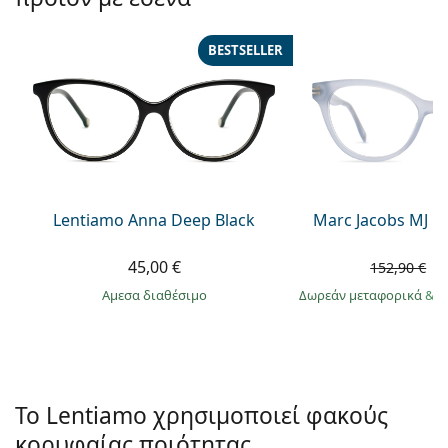
Persol
Prada
BESTSELLER
Όλες οι μάρκες
Lentiamo Anna Deep Black
Marc Jacobs MJ 1
45,00 €
9
152,90 €
άμεσα διαθέσιμο
Δωρεάν μεταφορικά
&
σ
Το Lentiamo χρησιμοποιεί φακούς
κορυφαίας ποιότητας