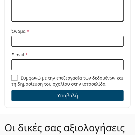
Πανί
Ναι
καθαρισμού:
Άλλα
Όνομα
*
Τύπος:
Γυναικεία
Κατηγορία:
Γυαλιά οράσεως
Μάρκα:
Marc Jacobs
E-mail
*
Κωδικός
539 807 16 53
Προϊόντος /
Μοντέλο:
Συμφωνώ με την
επεξεργασία των δεδομένων
και
τη δημοσίευση του σχολίου στην ιστοσελίδα
Υποβολή
Οι δικές σας αξιολογήσεις