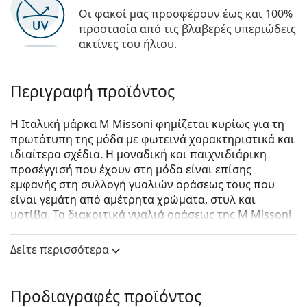
Οι φακοί μας προσφέρουν έως και 100%
προστασία από τις βλαβερές υπεριώδεις
ακτίνες του ήλιου.
Περιγραφή προϊόντος
Η Ιταλική μάρκα M Missoni φημίζεται κυρίως για τη
πρωτότυπη της μόδα με φωτεινά χαρακτηριστικά και
ιδιαίτερα σχέδια. Η μοναδική και παιχνιδιάρικη
προσέγγισή που έχουν στη μόδα είναι επίσης
εμφανής στη συλλογή γυαλιών οράσεως τους που
είναι γεμάτη από αμέτρητα χρώματα, στυλ και
μοτίβα. Τα διακριτικά γυαλιά οράσεως της M Missoni
είναι δημοφιλή σε όλους τους οπαδούς της μόδας.
Δείτε περισσότερα
M Missoni MMI 0068 C9A 19 48
είναι γυναικεία γυαλιά
οράσεως.
Σκελετός γυαλιών οράσεως
Προδιαγραφές προϊόντος