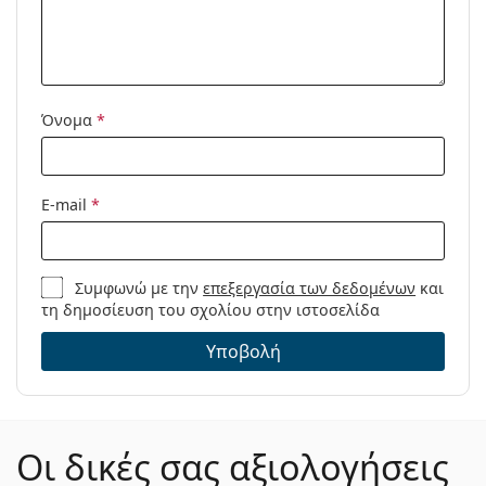
θήκη:
Πανί
Ναι
καθαρισμού:
Άλλα
Όνομα
*
Τύπος:
Γυναικεία
Κατηγορία:
Γυαλιά οράσεως
E-mail
*
Μάρκα:
M Missoni
Κωδικός
MMI 0068 C9A 19 48
Προϊόντος /
Συμφωνώ με την
επεξεργασία των δεδομένων
και
τη δημοσίευση του σχολίου στην ιστοσελίδα
Μοντέλο:
Υποβολή
Οι δικές σας αξιολογήσεις