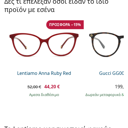
Δες τι επέλεξαν όσοι είδαν το ίδιο
Gucci
Όλα τα υγρά φακών
Εκτό
Όλες οι μάρκες
προϊόν με εσένα
Persol
Prada
ΠΡΟΣΦΟΡΆ −15%
Όλες οι μάρκες
Lentiamo Anna Ruby Red
Gucci GG002
44,20 €
199,9
52,00 €
άμεσα διαθέσιμο
Δωρεάν μεταφορικά
&
σ