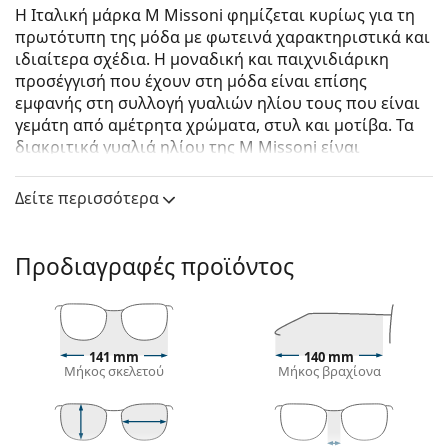
Η Ιταλική μάρκα M Missoni φημίζεται κυρίως για τη
πρωτότυπη της μόδα με φωτεινά χαρακτηριστικά και
ιδιαίτερα σχέδια. Η μοναδική και παιχνιδιάρικη
προσέγγισή που έχουν στη μόδα είναι επίσης
εμφανής στη συλλογή γυαλιών ηλίου τους που είναι
γεμάτη από αμέτρητα χρώματα, στυλ και μοτίβα. Τα
διακριτικά γυαλιά ηλίου της M Missoni είναι
δημοφιλή σε όλους τους οπαδούς της μόδας.
Δείτε περισσότερα
M Missoni MMI 0003/S 086 HA 53
είναι γυναικεία
γυαλιά ηλίου.
Σκελετός γυαλιών ηλίου
Προδιαγραφές προϊόντος
Το καφέ χρώμα του σκελετού ταιριάζει απόλυτα με
το ζεστό χρώμα του δέρματος και ανοιχτά καφέ,
μαύρα ή σκούρα ξανθά μαλλιά.
Οι τετράγωνοι σκελετοί γυαλιών ηλίου
είναι
141 mm
140 mm
Μήκος σκελετού
Μήκος βραχίονα
ιδανική επιλογή για όσους έχουν στρογγυλό, οβάλ
ή τριγωνικό σχήμα προσώπου.
Ο σκελετός των γυαλιών ηλίου είναι
κατασκευασμένος από υψηλής ποιότητας