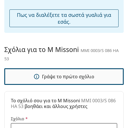
μύτης:
Αξεσουάρ
Πως να διαλέξετε τα σωστά γυαλιά για
εσάς.
Παρέχονται με
Ναι
θήκη:
Πανί
Ναι
καθαρισμού:
Σχόλια για το M Missoni
MMI 0003/S 086 HA
Άλλα
53
Τύπος:
Γυναικεία
Κατηγορία:
Γυαλιά Ηλίου Επώνυμες Μάρκες
Γράψε το πρώτο σχόλιο
Μάρκα:
M Missoni
Χρήση:
Μόδα
To σχόλιό σου για το M Missoni
MMI 0003/S 086
Κωδικός
MMI 0003/S 086 HA 53
HA 53
βοηθάει και άλλους χρήστες
Προϊόντος /
Μοντέλο:
Σχόλιο
*