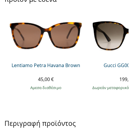
Persol
Prada
Όλες οι μάρκες
Lentiamo Petra Havana Brown
Gucci GG002
45,00 €
199,9
άμεσα διαθέσιμο
Δωρεάν μεταφορικά
&
Περιγραφή προϊόντος