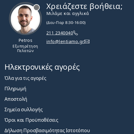
Χρειάζεστε βοήθεια;
Εκτός σύνδεσης
Μιλάμε και αγγλικά
(Δευ-Παρ 8:30-16:00)
211 2340040
Petros
info@lentiamo.gr
Εξυπηρέτηση
Πελατών
Ηλεκτρονικές αγορές
Όλα για τις αγορές
Πληρωμή
Αποστολή
Σημεία συλλογής
Όροι και Προϋποθέσεις
Δήλωση Προσβασιμότητας Ιστοτόπου