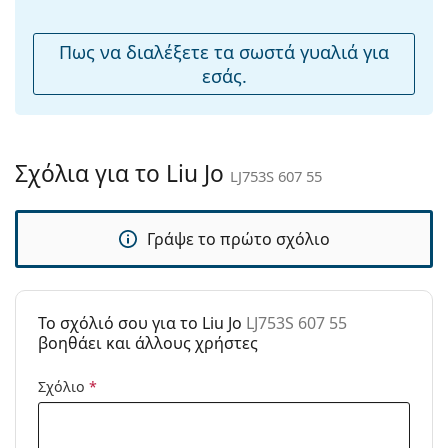
μύτης:
Εύκαμπτη
Όχι
Πως να διαλέξετε τα σωστά γυαλιά για
άρθρωση:
εσάς.
Αξεσουάρ
Παρέχονται με
Ναι
θήκη:
Σχόλια για το Liu Jo
LJ753S 607 55
Πανί
Όχι
καθαρισμού:
Γράψε το πρώτο σχόλιο
Άλλα
Τύπος:
Γυναικεία
Κατηγορία:
Γυαλιά Ηλίου Επώνυμες Μάρκες
To σχόλιό σου για το Liu Jo
LJ753S 607 55
Μάρκα:
Liu Jo
βοηθάει και άλλους χρήστες
Χρήση:
Μόδα
Σχόλιο
*
Κωδικός
LJ753S 607 55
Προϊόντος /