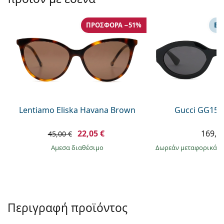
Persol
Prada
ΠΡΟΣΦΟΡΆ −51%
ΕΠ
Όλες οι μάρκες
Lentiamo Eliska Havana Brown
Gucci GG157
22,05 €
169,9
45,00 €
άμεσα διαθέσιμο
Δωρεάν μεταφορικά
&
Περιγραφή προϊόντος