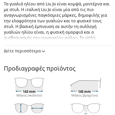
Τα γυαλιά ηλίου από Liu Jo είναι κομψά, μοντέρνα και
με στυλ. Η ιταλική Liu Jo είναι μία από τις πιο
αναγνωρισμένες παγκόσμιες μάρκες, δημοφιλής για
την ελαφρότητα των γυαλιών και το φυσικό τους
στυλ. Η βασική έμπνευση σε αυτήν τη συλλογή
γυαλιών ηλίου είναι, η φυσική ομορφιά και ο
αισθησιασμός του γυναικείου φύλου. Το απλό,
Ιταλικό στυλ γεμάτο λεπτομέρεια, θα τονίσει στην
κάθε γυναίκα την πρωτοτυπία και τη δημιουργικότη­
Δείτε περισσότερα
τά της.
Liu Jo LJ753S 607 55
είναι γυναικεία γυαλιά ηλίου.
Προδιαγραφές προϊόντος
Σκελετός γυαλιών ηλίου
Το κόκκινο χρώμα του σκελετού ταιριάζει απόλυτα
με ζεστούς τόνους δέρματος και μαύρα, σκούρα
καστανά, άσπρα ή γκρίζα μαλλιά.
143 mm
145 mm
Μήκος σκελετού
Μήκος βραχίονα
Οι
ορθογώνιοι σκελετοί γυαλιών ηλίου
είναι
ιδανική επιλογή για όσους έχουν οβάλ ή
στρογγυλό σχήμα προσώπου.
Ο σκελετός των γυαλιών ηλίου είναι