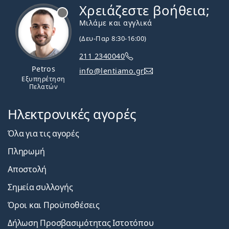
Χρειάζεστε βοήθεια;
Εκτός σύνδεσης
Μιλάμε και αγγλικά
(Δευ-Παρ 8:30-16:00)
211 2340040
Petros
info@lentiamo.gr
Εξυπηρέτηση
Πελατών
Ηλεκτρονικές αγορές
Όλα για τις αγορές
Πληρωμή
Αποστολή
Σημεία συλλογής
Όροι και Προϋποθέσεις
Δήλωση Προσβασιμότητας Ιστοτόπου