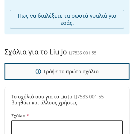
μύτης:
Εύκαμπτη
Όχι
Πως να διαλέξετε τα σωστά γυαλιά για
άρθρωση:
εσάς.
Αξεσουάρ
Παρέχονται με
Ναι
θήκη:
Σχόλια για το Liu Jo
LJ753S 001 55
Πανί
Όχι
καθαρισμού:
Γράψε το πρώτο σχόλιο
Άλλα
Τύπος:
Γυναικεία
Κατηγορία:
Γυαλιά Ηλίου Επώνυμες Μάρκες
To σχόλιό σου για το Liu Jo
LJ753S 001 55
Μάρκα:
Liu Jo
βοηθάει και άλλους χρήστες
Χρήση:
Μόδα
Σχόλιο
*
Κωδικός
LJ753S 001 55
Προϊόντος /