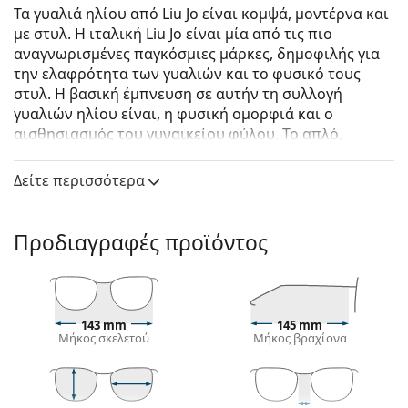
Τα γυαλιά ηλίου από Liu Jo είναι κομψά, μοντέρνα και
με στυλ. Η ιταλική Liu Jo είναι μία από τις πιο
αναγνωρισμένες παγκόσμιες μάρκες, δημοφιλής για
την ελαφρότητα των γυαλιών και το φυσικό τους
στυλ. Η βασική έμπνευση σε αυτήν τη συλλογή
γυαλιών ηλίου είναι, η φυσική ομορφιά και ο
αισθησιασμός του γυναικείου φύλου. Το απλό,
Ιταλικό στυλ γεμάτο λεπτομέρεια, θα τονίσει στην
κάθε γυναίκα την πρωτοτυπία και τη δημιουργικότη­
Δείτε περισσότερα
τά της.
Liu Jo LJ753S 001 55
είναι γυναικεία γυαλιά ηλίου.
Προδιαγραφές προϊόντος
Δείτε πώς φαίνονται πάνω σας αυτά τα γυαλιά ηλίου
με τη λειτουργία του Εικονικού καθρέφτη του
Lentiamo.
Σκελετός γυαλιών ηλίου
143 mm
145 mm
Μήκος σκελετού
Μήκος βραχίονα
Το μαύρο χρώμα του σκελετού ταιριάζει απόλυτα
με το δροσερό χρώμα του δέρματος και τα ανοιχτά
ξανθά, ανοιχτά καφέ ή μαύρα μαλλιά.