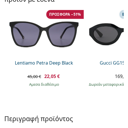
Persol
Prada
ΠΡΟΣΦΟΡΆ −51%
ΕΠ
Όλες οι μάρκες
Lentiamo Petra Deep Black
Gucci GG157
22,05 €
169,9
45,00 €
άμεσα διαθέσιμο
Δωρεάν μεταφορικά
&
Περιγραφή προϊόντος