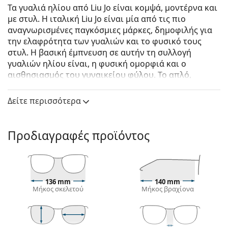
Τα γυαλιά ηλίου από Liu Jo είναι κομψά, μοντέρνα και
με στυλ. Η ιταλική Liu Jo είναι μία από τις πιο
αναγνωρισμένες παγκόσμιες μάρκες, δημοφιλής για
την ελαφρότητα των γυαλιών και το φυσικό τους
στυλ. Η βασική έμπνευση σε αυτήν τη συλλογή
γυαλιών ηλίου είναι, η φυσική ομορφιά και ο
αισθησιασμός του γυναικείου φύλου. Το απλό,
Ιταλικό στυλ γεμάτο λεπτομέρεια, θα τονίσει στην
κάθε γυναίκα την πρωτοτυπία και τη δημιουργικότη­
Δείτε περισσότερα
τά της.
Liu Jo LJ736S 603 55
είναι γυναικεία γυαλιά ηλίου.
Προδιαγραφές προϊόντος
Σκελετός γυαλιών ηλίου
Το ροζ χρώμα του σκελετού ταιριάζει απόλυτα με
έναν δροσερό τόνο δέρματος και ανοιχτά καφέ ή
ανοιχτόχρωμα ξανθά μαλλιά.
136 mm
140 mm
Μήκος σκελετού
Μήκος βραχίονα
Οι τετράγωνοι σκελετοί γυαλιών ηλίου
είναι
ιδανική επιλογή για όσους έχουν στρογγυλό, οβάλ
ή τριγωνικό σχήμα προσώπου.
Ο σκελετός των γυαλιών ηλίου είναι