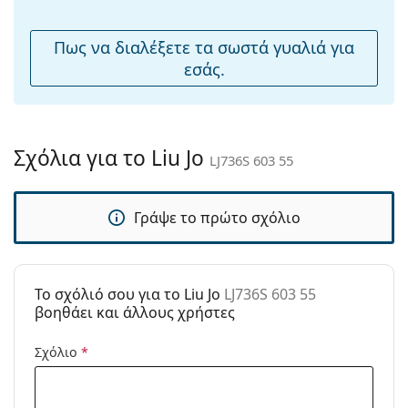
μύτης:
Εύκαμπτη
Όχι
Πως να διαλέξετε τα σωστά γυαλιά για
άρθρωση:
εσάς.
Αξεσουάρ
Παρέχονται με
Ναι
θήκη:
Σχόλια για το Liu Jo
LJ736S 603 55
Πανί
Όχι
καθαρισμού:
Γράψε το πρώτο σχόλιο
Άλλα
Τύπος:
Γυναικεία
Κατηγορία:
Γυαλιά Ηλίου Επώνυμες Μάρκες
To σχόλιό σου για το Liu Jo
LJ736S 603 55
Μάρκα:
Liu Jo
βοηθάει και άλλους χρήστες
Χρήση:
Μόδα
Σχόλιο
*
Κωδικός
LJ736S 603 55
Προϊόντος /