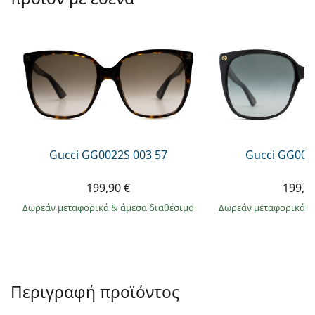
Persol
Prada
Όλες οι μάρκες
Gucci GG0022S 003 57
Gucci GG002
199,90 €
199,9
Δωρεάν μεταφορικά
&
άμεσα διαθέσιμο
Δωρεάν μεταφορικά
&
Περιγραφή προϊόντος