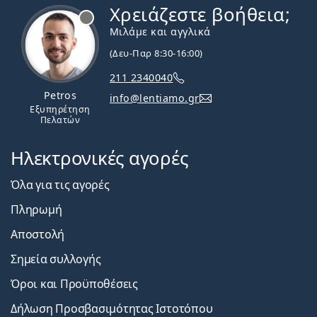
Χρειάζεστε βοήθεια;
Εκτός σύνδεσης
Μιλάμε και αγγλικά
(Δευ-Παρ 8:30-16:00)
211 2340040
Petros
info@lentiamo.gr
Εξυπηρέτηση
Πελατών
Ηλεκτρονικές αγορές
Όλα για τις αγορές
Πληρωμή
Αποστολή
Σημεία συλλογής
Όροι και Προϋποθέσεις
Δήλωση Προσβασιμότητας Ιστοτόπου