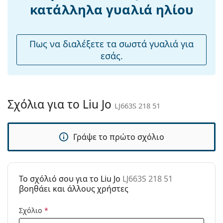
Ρυθμιζόμενα
Όχι
καθαρισμό και τη φροντίδα των γυαλιών ηλίου.
κατάλληλα γυαλιά ηλίου
μαξιλάρια
Ορισμένα μοντέλα μπορεί να συνοδεύονται από
μύτης:
υφασμάτινη θήκη αντί για πανί.
Αξεσουάρ
Εξερευνήστε την πλήρη γκάμα
γυαλιών ηλίου
για να
Πως να διαλέξετε τα σωστά γυαλιά για
βρείτε περισσότερα μοντέλα από δημοφιλείς μάρκες.
εσάς.
Παρέχονται με
Ναι
θήκη:
Πανί
Ναι
καθαρισμού:
Σχόλια για το Liu Jo
LJ663S 218 51
Άλλα
Τύπος:
Γυναικεία
Γράψε το πρώτο σχόλιο
Κατηγορία:
Γυαλιά Ηλίου Επώνυμες Μάρκες
Μάρκα:
Liu Jo
Χρήση:
Μόδα
To σχόλιό σου για το Liu Jo
LJ663S 218 51
βοηθάει και άλλους χρήστες
Κωδικός
LJ663S 218 51
Προϊόντος /
Σχόλιο
*
Μοντέλο: