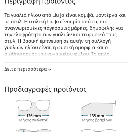
Περιγραφή προϊόντος
Τα γυαλιά ηλίου από Liu Jo είναι κομψά, μοντέρνα και
με στυλ. Η ιταλική Liu Jo είναι μία από τις πιο
αναγνωρισμένες παγκόσμιες μάρκες, δημοφιλής για
την ελαφρότητα των γυαλιών και το φυσικό τους
στυλ. Η βασική έμπνευση σε αυτήν τη συλλογή
γυαλιών ηλίου είναι, η φυσική ομορφιά και ο
αισθησιασμός του γυναικείου φύλου. Το απλό,
Ιταλικό στυλ γεμάτο λεπτομέρεια, θα τονίσει στην
κάθε γυναίκα την πρωτοτυπία και τη δημιουργικότη­
Δείτε περισσότερα
τά της.
Liu Jo LJ663S 218 51
είναι γυναικεία γυαλιά ηλίου.
Προδιαγραφές προϊόντος
Δείτε πώς φαίνονται πάνω σας αυτά τα γυαλιά ηλίου
με τη λειτουργία του Εικονικού καθρέφτη του
Lentiamo.
Σκελετός γυαλιών ηλίου
136 mm
135 mm
Μήκος σκελετού
Μήκος βραχίονα
Το καφέ χρώμα του σκελετού ταιριάζει απόλυτα με
το ζεστό χρώμα του δέρματος και ανοιχτά καφέ,