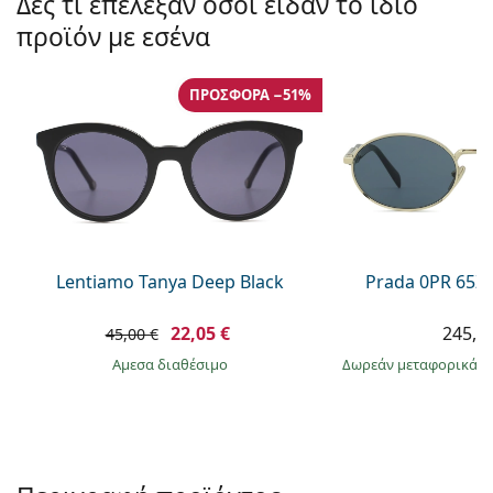
Δες τι επέλεξαν όσοι είδαν το ίδιο
Gucci
Όλα τα υγρά φακών
Εκτό
Όλες οι μάρκες
προϊόν με εσένα
Persol
Prada
ΠΡΟΣΦΟΡΆ −51%
Όλες οι μάρκες
Lentiamo Tanya Deep Black
Prada 0PR 65Z
22,05 €
245,9
45,00 €
άμεσα διαθέσιμο
Δωρεάν μεταφορικά
&