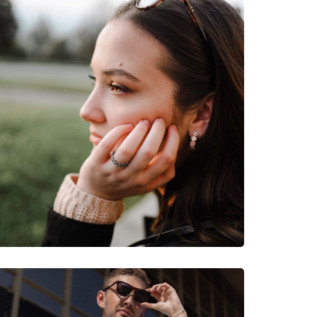
νυμες Μάρκες