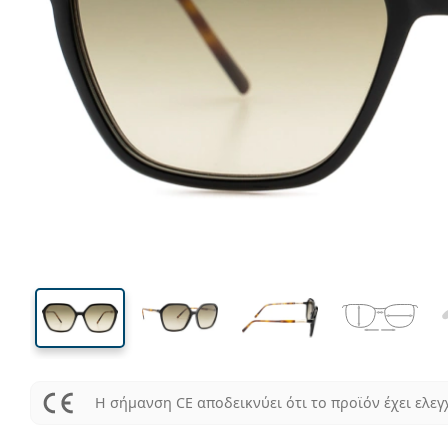
140 mm
Μήκος σκελετού
Μήκος
φακού
49 mm
60 mm
Ύψος φακού
Μήκος φακού
Η σήμανση CE αποδεικνύει ότι το προϊόν έχει ελεγ