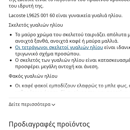
του ιδρυτή της.
Lacoste L962S 001 60
είναι γυναικεία γυαλιά ηλίου.
Σκελετός γυαλιών ηλίου
Το μαύρο χρώμα του σκελετού ταιριάζει απόλυτα 
ανοιχτά ξανθά, ανοιχτά καφέ ή μαύρα μαλλιά.
Οι τετράγωνοι σκελετοί γυαλιών ηλίου
είναι ιδανι
τριγωνικό σχήμα προσώπου.
Ο σκελετός των γυαλιών ηλίου είναι κατασκευασμ
προσφέρει μεγάλη αντοχή και άνεση.
Φακός γυαλιών ηλίου
Οι καφέ φακοί εμποδίζουν ελαφρώς το μπλε φως, 
καθαρότερη όραση. Είναι εύχρηστοι και προτείνον
Τα γυαλιά ηλίου έχουν
ντεγκραντέ φακούς
που είν
Δείτε περισσότερα
το κάτω μέρος του φακού είναι το πιο φωτεινό. Η
φιλτράρισμα του άμεσου ηλιακού φωτός και η πιο
επαρκή ορατότητα. Αυτή η επεξεργασία των φακώ
Προδιαγραφές προϊόντος
και είναι ιδανική για οδηγούς, για παράδειγμα, ε