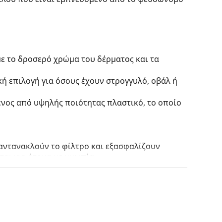
με το δροσερό χρώμα του δέρματος και τα
κή επιλογή για όσους έχουν στρογγυλό, οβάλ ή
ένος από υψηλής ποιότητας πλαστικό, το οποίο
αντανακλούν το φίλτρο και εξασφαλίζουν
ται για άτομα με μυωπία.
αι χρωματισμένοι από πάνω προς τα κάτω, όπου
 πιο σκούρα απόχρωση στην κορυφή επιτρέπει το
 ανοιχτή απόχρωση στο κάτω μέρος εξασφαλίζει
ν παρέχει καλύτερο προσανατολισμό στο χώρο
πειδή επιτρέπει καθαρότερη όραση στο κάτω