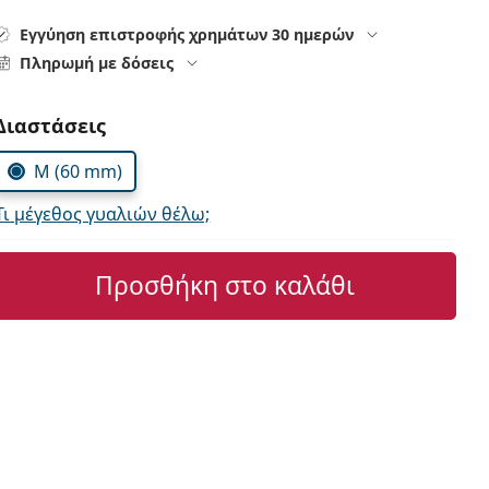
Εγγύηση επιστροφής χρημάτων 30 ημερών
Πληρωμή με δόσεις
Συμπληρώστε τις παράμετρους
Διαστάσεις
M (60 mm)
Τι μέγεθος γυαλιών θέλω;
Προσθήκη στο καλάθι