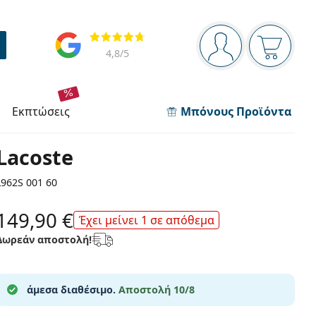
Πίνακας πλοήγησης
Αξιολογήσεις
Είστε συνδεδεμέν
Το καλάθ
4,8
/5
εκπτώσεις
Μπόνους Προϊόντα
Lacoste
L962S 001 60
149,90 €
Έχει μείνει 1 σε απόθεμα
Δωρεάν αποστολή!
άμεσα διαθέσιμο.
Αποστολή 10/8