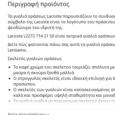
Περιγραφή προϊόντος
Τα γυαλιά οράσεως Lacoste παρουσιάζουν το συνδυασ
σύμβολο της Lacoste είναι το λογότυπο του πράσινο
ψευδώνυμο του ιδρυτή της.
Lacoste L2272 714 21 50
είναι αντρικά γυαλιά οράσεως
Δείτε πώς φαίνονται πάνω σας αυτά τα γυαλιά οράσεω
Lentiamo.
Σκελετός γυαλιών οράσεως
Το καφέ χρώμα του σκελετού ταιριάζει απόλυτα με
μαύρα ή σκούρα ξανθά μαλλιά.
Ο στρογγυλός σκελετός είναι ιδανική επιλογή για
προσώπου.
Ο σκελετός των γυαλιών είναι κατασκευασμένος απ
καλά και προσφέρει υψηλή σταθερότητα και μοναδ
Τα γυαλιά γυαλιά με περίγραμμα σκελετού έχουν 
αποτελούνται από μπροστινό σκελετό και ένα ζευ
συμπληρώσουν το στυλ σας χάρη στον αξιοσημείω
Δείτε περισσότερα