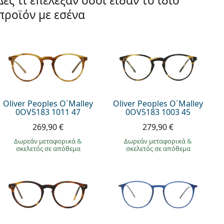
Δες τι επέλεξαν όσοι είδαν το ίδιο
προϊόν με εσένα
Oliver Peoples O´Malley
Oliver Peoples O´Malley
0OV5183 1011 47
0OV5183 1003 45
269,90 €
279,90 €
Δωρεάν μεταφορικά
&
Δωρεάν μεταφορικά
&
σκελετός σε απόθεμα
σκελετός σε απόθεμα