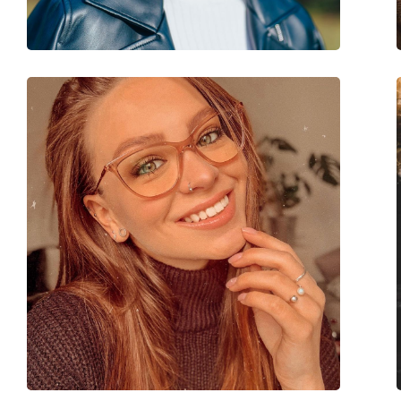
Μάρκα:
Lacoste
Κωδικός Προϊόντος / Μοντέλο:
L2272 714 21 50