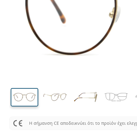
133 mm
Μήκος σκελετού
Μήκος
φακού
47 mm
50 mm
Ύψος φακού
Μήκος φακού
Η σήμανση CE αποδεικνύει ότι το προϊόν έχει ελεγ