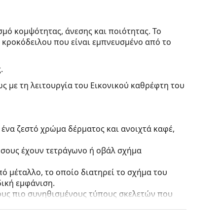
μό κομψότητας, άνεσης και ποιότητας. Το
υ κροκόδειλου που είναι εμπνευσμένο από το
.
ς με τη λειτουργία του Εικονικού καθρέφτη του
 ένα ζεστό χρώμα δέρματος και ανοιχτά καφέ,
 όσους έχουν τετράγωνο ή οβάλ σχήμα
ό μέταλλο, το οποίο διατηρεί το σχήμα του
ική εμφάνιση.
τους πιο συνηθισμένους τύπους σκελετών που
γάρι βραχίονες. Θα ανυψώσουν και θα
το σχεδιασμό τους. Μερικά από τα