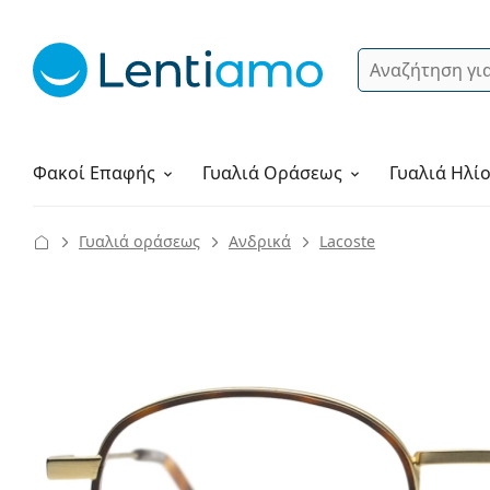
Αναζήτηση
Σύνδεση
Πλοήγηση στη σελίδα
Υγρά φακών
Πώς να παραγγείλετε
Φακοί Επαφής
Γυαλιά
Οράσεως
Γυαλιά Ηλί
Γυαλιά οράσεως
Ανδρικά
Lacoste