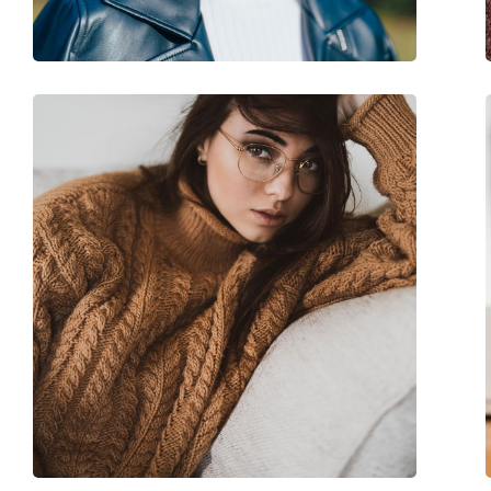
Μάρκα:
Kate Spade
Κωδικός Προϊόντος / Μοντέλο:
LAVAL PJP 16 54