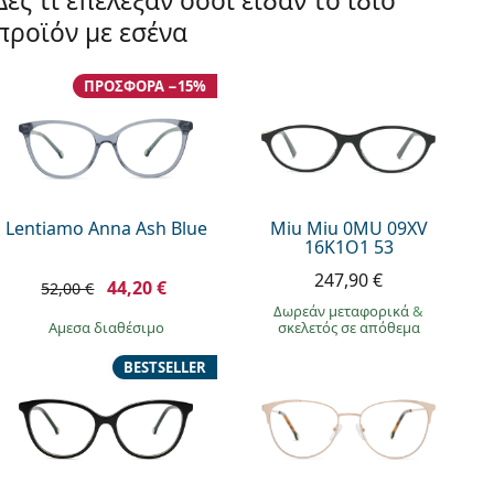
Δες τι επέλεξαν όσοι είδαν το ίδιο
προϊόν με εσένα
ΠΡΟΣΦΟΡΆ −15%
Lentiamo Anna Ash Blue
Miu Miu 0MU 09XV
16K1O1 53
247,90 €
44,20 €
52,00 €
Δωρεάν μεταφορικά
&
άμεσα διαθέσιμο
σκελετός σε απόθεμα
BESTSELLER