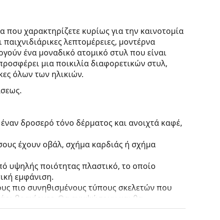
κα που χαρακτηρίζετε κυρίως για την καινοτομία
ι παιχνιδιάρικες λεπτομέρειες, μοντέρνα
γούν ένα μοναδικό ατομικό στυλ που είναι
ροσφέρει μια ποικιλία διαφορετικών στυλ,
κες όλων των ηλικιών.
άσεως.
 έναν δροσερό τόνο δέρματος και ανοιχτά καφέ,
 όσους έχουν οβάλ, σχήμα καρδιάς ή σχήμα
πό υψηλής ποιότητας πλαστικό, το οποίο
ική εμφάνιση.
τους πιο συνηθισμένους τύπους σκελετών που
γάρι βραχίονες. Θα ανυψώσουν και θα
το σχεδιασμό τους. Μερικά από τα
γεγονός ότι περικλείουν πλήρως τον φακό και