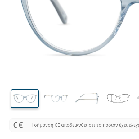
131 mm
Μήκος σκελετού
Μήκος
φακού
42 mm
54 mm
Ύψος φακού
Μήκος φακού
Η σήμανση CE αποδεικνύει ότι το προϊόν έχει ελεγ