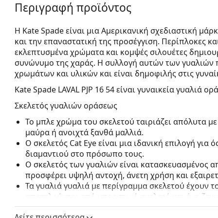
Περιγραφή προϊόντος
Η Kate Spade είναι μια Αμερικανική σχεδιαστική μάρ
και την επαναστατική της προσέγγιση. Περίπλοκες κα
εκλεπτυσμένα χρώματα και κομψές σιλουέτες δημιουρ
συνώνυμο της χαράς. Η συλλογή αυτών των γυαλιών π
χρωμάτων και υλικών και είναι δημοφιλής στις γυναί
Kate Spade LAVAL PJP 16 54
είναι γυναικεία γυαλιά ορ
Σκελετός γυαλιών οράσεως
Το μπλε χρώμα του σκελετού ταιριάζει απόλυτα με
μαύρα ή ανοιχτά ξανθά μαλλιά.
Ο σκελετός Cat Eye είναι μια ιδανική επιλογή για
διαμαντιού στο πρόσωπο τους.
Ο σκελετός των γυαλιών είναι κατασκευασμένος α
προσφέρει υψηλή αντοχή, άνετη χρήση και εξαιρετ
Τα γυαλιά γυαλιά με περίγραμμα σκελετού έχουν 
αποτελούνται από μπροστινό σκελετό και ένα ζευ
συμπληρώσουν το στυλ σας χάρη στον αξιοσημείω
Δείτε περισσότερα
πλεονεκτήματά τους είναι η ανθεκτικότητα και το 