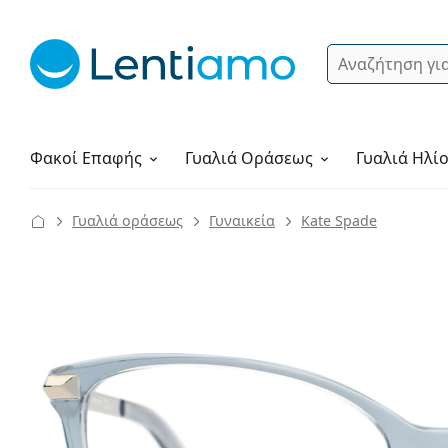
Αναζήτηση
Σύνδεση
Πλοήγηση στη σελίδα
Υγρά φακών
Πώς να παραγγείλετε
Φακοί Επαφής
Γυαλιά
Οράσεως
Γυαλιά Ηλί
Γυαλιά οράσεως
Γυναικεία
Kate Spade