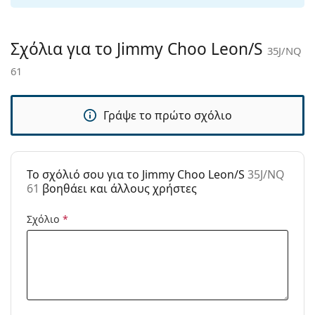
Πανί
Ναι
καθαρισμού:
Σχόλια για το Jimmy Choo Leon/S
35J/NQ
Άλλα
61
Τύπος:
Γυναικεία
Κατηγορία:
Γυαλιά Ηλίου Επώνυμες Μάρκες
Γράψε το πρώτο σχόλιο
Μάρκα:
Jimmy Choo
Χρήση:
Μόδα
To σχόλιό σου για το Jimmy Choo Leon/S
35J/NQ
Κωδικός
35J/NQ 61
61
βοηθάει και άλλους χρήστες
Προϊόντος /
Μοντέλο:
Σχόλιο
*