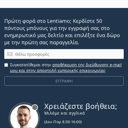
Πρώτη φορά στο Lentiamo; Κερδίστε 50
πόντους μπόνους για την εγγραφή σας στο
ενημερωτικό μας δελτίο και επιλέξτε ένα δώρο
με την πρώτη σας παραγγελία.
Email
Συγκατατίθεμαι στην
αποθήκευση της διεύθυνσης e-mail
μου και στην αποστολή εμπορικής επικοινωνίας
ΕΓΓΡΑΦΗ
Χρειάζεστε βοήθεια;
Εκτός σύνδεσης
Μιλάμε και αγγλικά
(Δευ-Παρ 8:30-16:00)