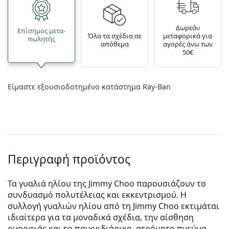
Δωρεάν
Επίσημος μετα­
Όλα τα σχέδια σε
μεταφορικά για
πωλητής
απόθεμα
αγορές άνω των
50€
Είμαστε εξουσιοδοτημένο κατάστημα Ray-Ban
Περιγραφή προϊόντος
Τα γυαλιά ηλίου της Jimmy Choo παρουσιάζουν το
συνδυασμό πολυτέλειας και εκκεντρισμού. Η
συλλογή γυαλιών ηλίου από τη Jimmy Choo εκτιμάται
ιδιαίτερα για τα μοναδικά σχέδια, την αίσθηση
ομορφιάς και το παιχνιδιάρικο, ατρόμητο πνεύμα.