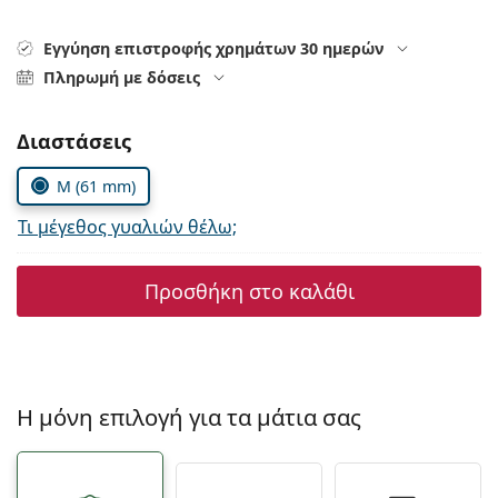
Persol
Εγγύηση επιστροφής χρημάτων 30 ημερών
Prada
Πληρωμή με δόσεις
Όλες οι μάρκες
Συμπληρώστε τις παράμετρους
Διαστάσεις
M (61 mm)
Τι μέγεθος γυαλιών θέλω;
Προσθήκη στο καλάθι
Η μόνη επιλογή για τα μάτια σας