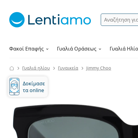
Αναζήτηση
Σύνδεση
Πλοήγηση στη σελίδα
Υγρά φακών
Πώς να παραγγείλετε
Φακοί Επαφής
Γυαλιά
Οράσεως
Γυαλιά Ηλί
Γυαλιά ηλίου
Γυναικεία
Jimmy Choo
Δοκίμασε
τα online