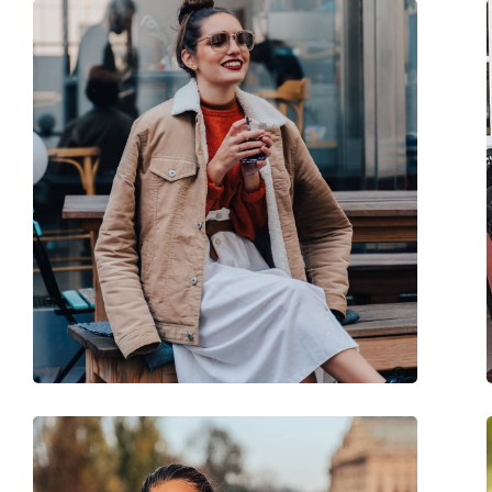
Παρέχονται με θήκη:
Ναι
Πανί καθαρισμού:
Ναι
Άλλα
Τύπος:
Γυναικεία
Κατηγορία:
Γυαλιά Ηλίου Επώ
Μάρκα:
Jimmy Choo
Χρήση:
Μόδα
Κωδικός Προϊόντος / Μοντέλο:
Julieka/S 807 9O 55