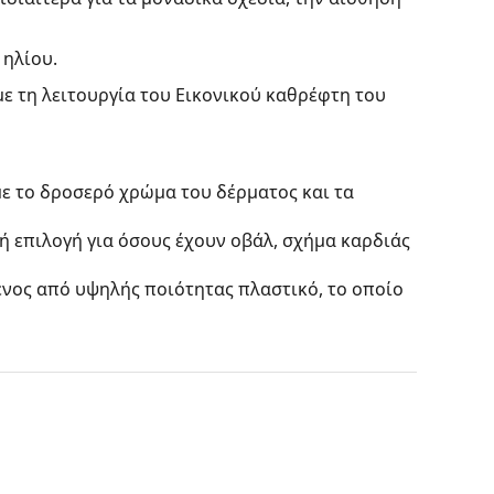
 ηλίου.
με τη λειτουργία του Εικονικού καθρέφτη του
με το δροσερό χρώμα του δέρματος και τα
κή επιλογή για όσους έχουν οβάλ, σχήμα καρδιάς
ένος από υψηλής ποιότητας πλαστικό, το οποίο
ίς να επηρεάζουν την αντίθεση ή να
αι χρωματισμένοι από πάνω προς τα κάτω, όπου
 πιο σκούρα απόχρωση στην κορυφή επιτρέπει το
 ανοιχτή απόχρωση στο κάτω μέρος εξασφαλίζει