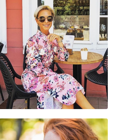
νυμες Μάρκες