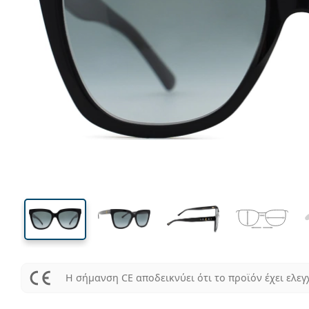
136 mm
Μήκος σκελετού
Μήκος
φακού
45 mm
55 mm
Ύψος φακού
Μήκος φακού
Η σήμανση CE αποδεικνύει ότι το προϊόν έχει ελεγ