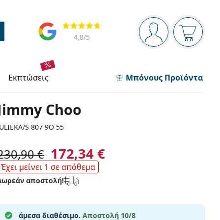
Πίνακας πλοήγησης
Αξιολογήσεις
Είστε συνδεδεμέν
Το καλάθ
4,8
/5
εκπτώσεις
Μπόνους Προϊόντα
Jimmy Choo
JULIEKA/S 807 9O 55
172,34 €
230,90 €
Έχει μείνει 1 σε απόθεμα
Δωρεάν αποστολή!
άμεσα διαθέσιμο.
Αποστολή 10/8