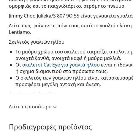
ομορφιάς και το παιχνιδιάρικο, ατρόμητο πνεύμα.
Jimmy Choo Julieka/S 807 9O 55
είναι γυναικεία γυαλιά
Δείτε πώς φαίνονται πάνω σας αυτά τα γυαλιά ηλίου 
Lentiamo.
Σκελετός γυαλιών ηλίου
Το μαύρο χρώμα του σκελετού ταιριάζει απόλυτα 
ανοιχτά ξανθά, ανοιχτά καφέ ή μαύρα μαλλιά.
Οι
σκελετοί Cat Eye για γυαλιά ηλίου
είναι η ιδανι
ή σχήμα διαμαντιού στο πρόσωπο τους.
Ο σκελετός των γυαλιών ηλίου είναι κατασκευασμ
προσφέρει μεγάλη αντοχή και άνεση.
Φακός γυαλιών ηλίου
Οι γκρι φακοί μειώνουν την ένταση του φωτός χωρ
Δείτε περισσότερα
αλλοιώνουν τα χρώματα.
Τα γυαλιά ηλίου έχουν
ντεγκραντέ φακούς
που είν
το κάτω μέρος του φακού είναι το πιο φωτεινό. Η
Προδιαγραφές προϊόντος
φιλτράρισμα του άμεσου ηλιακού φωτός και η πιο