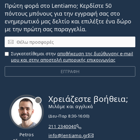
Πρώτη φορά στο Lentiamo; Κερδίστε 50
πόντους μπόνους για την εγγραφή σας στο
ενημερωτικό μας δελτίο και επιλέξτε ένα δώρο
με την πρώτη σας παραγγελία.
Email
Συγκατατίθεμαι στην
αποθήκευση της διεύθυνσης e-mail
μου και στην αποστολή εμπορικής επικοινωνίας
ΕΓΓΡΑΦΗ
Χρειάζεστε βοήθεια;
Εκτός σύνδεσης
Μιλάμε και αγγλικά
(Δευ-Παρ 8:30-16:00)
211 2340040
Petros
info@lentiamo.gr