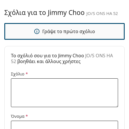
Παρέχονται με
Ναι
θήκη:
Σχόλια για το Jimmy Choo
JO/S ONS HA 52
Πανί
Ναι
καθαρισμού:
Γράψε το πρώτο σχόλιο
Άλλα
Τύπος:
Γυναικεία
Κατηγορία:
Γυαλιά Ηλίου Επώνυμες Μάρκες
To σχόλιό σου για το Jimmy Choo
JO/S ONS HA
Μάρκα:
Jimmy Choo
52
βοηθάει και άλλους χρήστες
Χρήση:
Μόδα
Σχόλιο
*
Κωδικός
JO/S ONS HA 52
Προϊόντος /
Μοντέλο:
Όνομα
*