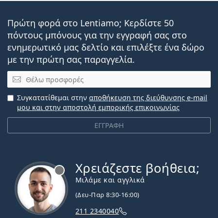
Πρώτη φορά στο Lentiamo; Κερδίστε 50
πόντους μπόνους για την εγγραφή σας στο
ενημερωτικό μας δελτίο και επιλέξτε ένα δώρο
με την πρώτη σας παραγγελία.
Email
Συγκατατίθεμαι στην
αποθήκευση της διεύθυνσης e-mail
μου και στην αποστολή εμπορικής επικοινωνίας
ΕΓΓΡΑΦΗ
Χρειάζεστε βοήθεια;
Εκτός σύνδεσης
Μιλάμε και αγγλικά
(Δευ-Παρ 8:30-16:00)
211 2340040