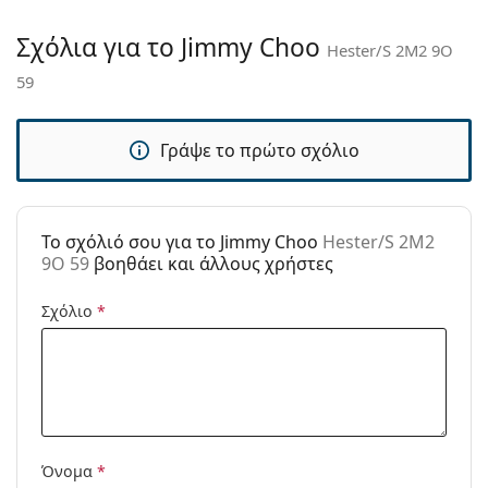
Παρέχονται με
Ναι
θήκη:
Σχόλια για το Jimmy Choo
Hester/S 2M2 9O
Πανί
Ναι
59
καθαρισμού:
Άλλα
Γράψε το πρώτο σχόλιο
Τύπος:
Γυναικεία
Κατηγορία:
Γυαλιά Ηλίου Επώνυμες Μάρκες
Μάρκα:
Jimmy Choo
To σχόλιό σου για το Jimmy Choo
Hester/S 2M2
9O 59
βοηθάει και άλλους χρήστες
Χρήση:
Μόδα
Κωδικός
Hester/S 2M2 9O 59
Σχόλιο
*
Προϊόντος /
Μοντέλο:
Όνομα
*