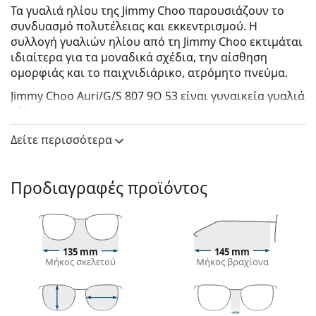
Τα γυαλιά ηλίου της Jimmy Choo παρουσιάζουν το
συνδυασμό πολυτέλειας και εκκεντρισμού. Η
συλλογή γυαλιών ηλίου από τη Jimmy Choo εκτιμάται
ιδιαίτερα για τα μοναδικά σχέδια, την αίσθηση
ομορφιάς και το παιχνιδιάρικο, ατρόμητο πνεύμα.
Jimmy Choo Auri/G/S 807 9O 53
είναι γυναικεία γυαλιά
ηλίου.
Δείτε πώς φαίνονται πάνω σας αυτά τα γυαλιά ηλίου
Δείτε περισσότερα
με τη λειτουργία του Εικονικού καθρέφτη του
Lentiamo.
Προδιαγραφές προϊόντος
Σκελετός γυαλιών ηλίου
Το μαύρο χρώμα του σκελετού ταιριάζει απόλυτα
με το δροσερό χρώμα του δέρματος και τα ανοιχτά
ξανθά, ανοιχτά καφέ ή μαύρα μαλλιά.
135 mm
145 mm
Οι τετράγωνοι σκελετοί γυαλιών ηλίου
είναι
Μήκος σκελετού
Μήκος βραχίονα
ιδανική επιλογή για όσους έχουν στρογγυλό, οβάλ
ή τριγωνικό σχήμα προσώπου.
Ο σκελετός των γυαλιών ηλίου είναι