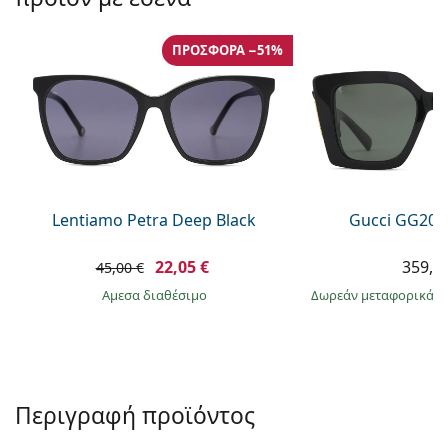
Persol
Prada
ΠΡΟΣΦΟΡΆ −51%
Όλες οι μάρκες
Lentiamo Petra Deep Black
Gucci GG203
22,05 €
359,9
45,00 €
άμεσα διαθέσιμο
Δωρεάν μεταφορικά
&
Περιγραφή προϊόντος