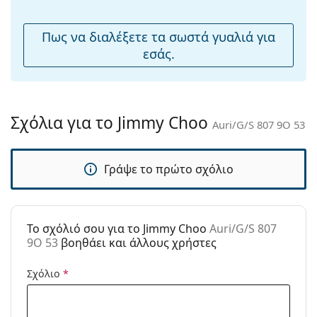
μύτης:
Εύκαμπτη
Όχι
Πως να διαλέξετε τα σωστά γυαλιά για
άρθρωση:
εσάς.
Αξεσουάρ
Παρέχονται με
Ναι
θήκη:
Σχόλια για το Jimmy Choo
Auri/G/S 807 9O 53
Πανί
Ναι
καθαρισμού:
Γράψε το πρώτο σχόλιο
Άλλα
Τύπος:
Γυναικεία
Κατηγορία:
Γυαλιά Ηλίου Επώνυμες Μάρκες
To σχόλιό σου για το Jimmy Choo
Auri/G/S 807
Μάρκα:
Jimmy Choo
9O 53
βοηθάει και άλλους χρήστες
Χρήση:
Μόδα
Σχόλιο
*
Κωδικός
Auri/G/S 807 9O 53
Προϊόντος /