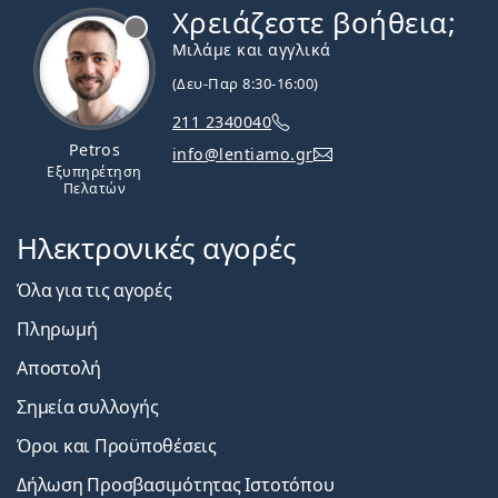
Χρειάζεστε βοήθεια;
Εκτός σύνδεσης
Μιλάμε και αγγλικά
(Δευ-Παρ 8:30-16:00)
211 2340040
Petros
info@lentiamo.gr
Εξυπηρέτηση
Πελατών
Ηλεκτρονικές αγορές
Όλα για τις αγορές
Πληρωμή
Αποστολή
Σημεία συλλογής
Όροι και Προϋποθέσεις
Δήλωση Προσβασιμότητας Ιστοτόπου