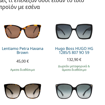
Δες τι επέλεξαν όσοι είδαν το ίδιο
προϊόν με εσένα
Lentiamo Petra Havana
Hugo Boss HUGO HG
Brown
1285/S 807 9O 59
132,90 €
45,00 €
Δωρεάν μεταφορικά
&
άμεσα διαθέσιμο
άμεσα διαθέσιμο