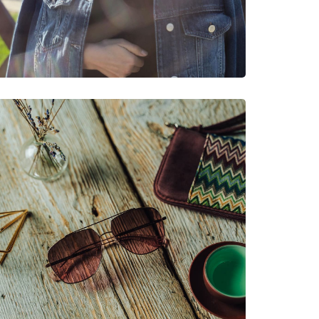
νυμες Μάρκες
54