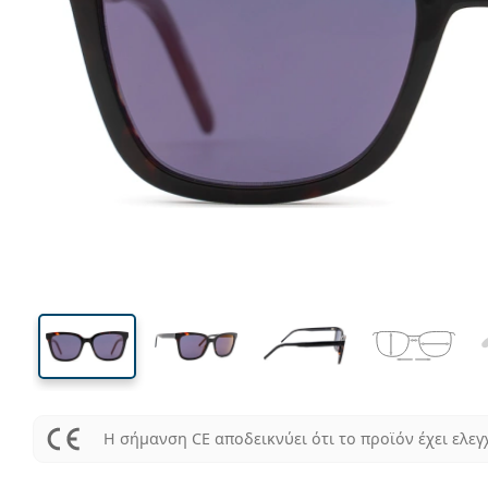
135 mm
Μήκος σκελετού
Μήκος
φακού
43 mm
54 mm
Ύψος φακού
Μήκος φακού
Η σήμανση CE αποδεικνύει ότι το προϊόν έχει ελεγ