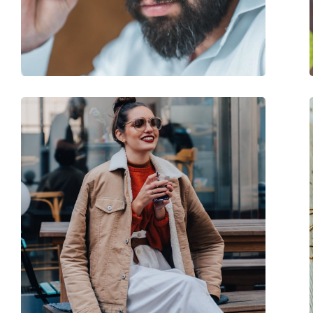
Βάρος:
115 γρ
Ρυθμιζόμενα μαξιλάρια μύτης:
Όχι
Εύκαμπτη άρθρωση:
Όχι
Αξεσουάρ
Παρέχονται με θήκη:
Ναι
Πανί καθαρισμού:
Ναι
Άλλα
Τύπος:
Γυναικεία
Κατηγορία:
Γυαλιά Ηλίου Επώ
Μάρκα:
Hugo
Χρήση:
Μόδα
Κωδικός Προϊόντος / Μοντέλο:
HG 1248/S O63 AO 